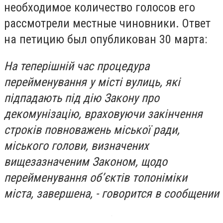
необходимое количество голосов его
рассмотрели местные чиновники. Ответ
на петицию был опубликован 30 марта:
На теперішній час процедура
перейменування у місті вулиць, які
підпадають під дію Закону про
декомунізацію, враховуючи закінчення
строків повноважень міської ради,
міського голови, визначених
вищезазначеним Законом, щодо
перейменування об’єктів топоніміки
міста, завершена, - говорится в сообщении