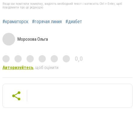
Якщо ви помітили помилку, виділіть необхідний текст і натисніть Ctrl + Enter, щоб
повідомити про це редакцію
#краматорск
#горячая линия
#диабет
Морозова Ольга
0,0
Авторизуйтесь
, щоб оцінити