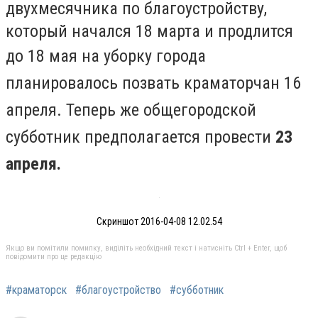
двухмесячника по благоустройству,
который начался 18 марта и продлится
до 18 мая н
а уборку города
планировалось позвать краматорчан
16
апреля
. Теперь же общегородской
субботник предполагается провести
23
апреля.
Скриншот 2016-04-08 12.02.54
Якщо ви помітили помилку, виділіть необхідний текст і натисніть Ctrl + Enter, щоб
повідомити про це редакцію
#краматорск
#благоустройство
#субботник