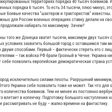
оккупированных территориях порядка 40 тысяч боевиков. И
нных порядка 6 тысяч. То есть 34 тысячи, плюс-минус, эт
ые боевые качества "шахтеров и трактористов" известны.
ажных для России военных операциях ставку делали на сво
 продолжали набирать по максимуму. Зачем?
ны того же Донецка хватит тысячи, максимум двух тысяч 
ых условиях захватить большой город с оставшимся там 
 двумя способами. Первый – фактически стереть его с лиц
телями – так войска РФ брали Грозный в Чечне. Украина ни
ет себе позволить европейская демократическая страна ус
 город исключительно силами пехоты. Разрушений минимум,
того Украина себе позволить тоже не может. Так что для
о количества боевиков. Тем не менее их постоянно вербую
о влетает в копеечку. Подготовку большого наступления н
е рассматривать не буду – жалко времени на фантастику.