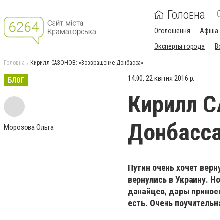
Головна
Оголошення
Афіша
Эксперты города
В
Головна
Кирилл САЗОНОВ: «Возвращение Донбасса»
14:00, 22 квітня 2016 р.
БЛОГ
Кирилл 
Донбасс
Морозова Ольга
Путин очень хочет верн
вернулись в Украину. Н
данайцев, дары принося
есть. Очень поучительн