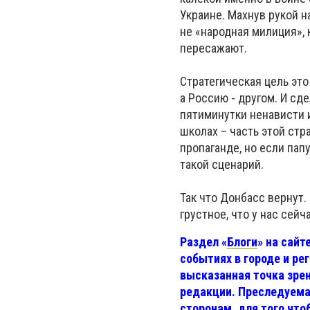
Украине. Махнув рукой н
не «народная милиция», 
пересажают.
Стратегическая цель это 
а Россию - другом. И сд
пятиминутки ненависти 
школах – часть этой стр
пропаганде, но если пап
такой сценарий.
Так что Донбасс вернут.
грустное, что у нас сей
Раздел «
Блоги
» на сайт
событиях в городе и ре
высказанная точка зре
редакции. Преследуема
сторонам, для того что