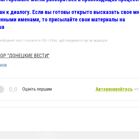
н к диалогу. Если вы готовы открыто высказать свое мн
нными именами, то присылайте свои материалы на
ua
бхідний текст і натисніть Ctrl + Enter, щоб повідомити про це редакцію
ОР "ДОНЕЦКИЕ ВЕСТИ"
нов
0,0
Оцініть першим
Авторизируйтесь
, ч