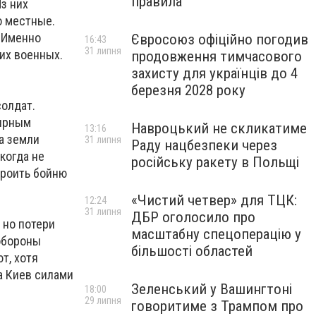
правила
з них
о местные.
 Именно
Євросоюз офіційно погодив
16:43
31 липня
их военных.
продовження тимчасового
захисту для українців до 4
березня 2028 року
солдат.
мирным
Навроцький не скликатиме
13:16
а земли
31 липня
Раду нацбезпеки через
когда не
російську ракету в Польщі
троить бойню
«Чистий четвер» для ТЦК:
12:24
31 липня
ДБР оголосило про
 но потери
масштабну спецоперацію у
 обороны
більшості областей
т, хотя
а Киев силами
Зеленський у Вашингтоні
18:00
29 липня
говоритиме з Трампом про