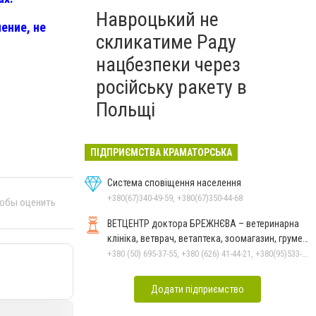
Навроцький не
ение, не
скликатиме Раду
нацбезпеки через
російську ракету в
Польщі
ПІДПРИЄМСТВА КРАМАТОРСЬКА
Система сповіщення населення
+380(67)340-49-59, +380(67)350-44-68
тобы оценить
ВЕТЦЕНТР доктора БРЕЖНЄВА – ветеринарна
клініка, ветврач, ветаптека, зоомагазин, грумер,
стрижки.
+380 (50) 695-37-55, +380 (626) 41-44-21, +380(95)533-90-03
Додати підприємство