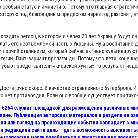
а особый статус и амнистию. Потому что главная стратегич
которую под благовидным предлогом через год разгонят, а 
создать регион, в котором и через 20 лет Украину будут сч
елать его неотъемлемой частью Украины. Ну а воспитание д
и прочий сталинизм, который сейчас активно культивируют
атегии. Лайт-вариант пропаганды. Потому что дети, конечно
у убьют представители «киевской хунты» то результат наде
 Достаточно скоро. В качестве отравленного бутерброда. И
час нет противоядия. Если оно вообще существует при тако
е
6264
служит площадкой для размещения различных мн
гионе. Публикация авторских материалов в разделе не озн
ния или взгляд на происходящие события совпадает с м
я редакцией сайта цель – дать возможность высказать
бы горожане могли разобраться в происходящих процесс