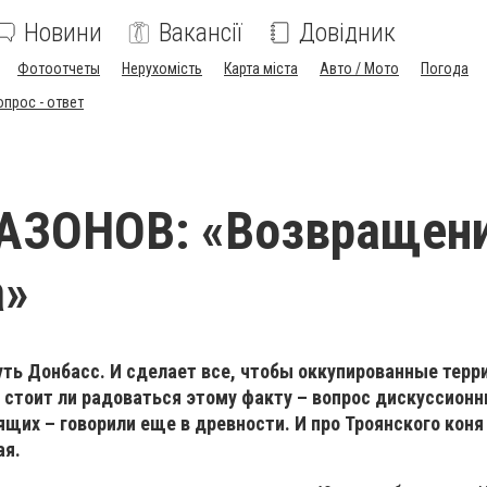
Новини
Вакансії
Довідник
Фотоотчеты
Нерухомість
Карта міста
Авто / Мото
Погода
опрос - ответ
САЗОНОВ: «Возвращен
а»
уть Донбасс. И сделает все, чтобы оккупированные терр
о стоит ли радоваться этому факту – вопрос дискуссионн
щих – говорили еще в древности. И про Троянского коня
ая.