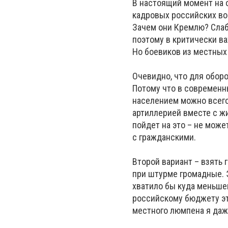
В настоящий момент на 
кадровых российских вое
Зачем они Кремлю? Слаб
поэтому в критически в
Но боевиков из местных
Очевидно, что для оборо
Потому что в современн
населением можно всего
артиллерией вместе с жи
пойдет на это – не мож
с гражданскими.
Второй вариант – взять
при штурме громадные. Э
хватило бы куда меньшег
российскому бюджету эт
местного люмпена я даж