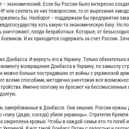
 – экономический. Если бы России было интересно создат
Р или слепить из них Новороссию, то от вырезания заводо
ержались бы. Наоборот – поддержали бы предприятия зака
евдогосударству хоть какую-то экономическую базу. Но п
 уничтожают, плодя безработных. Которые, от безысходнос
боевиков. И их приходится содержать за счет России. Зач
из Донбасса. И вернуть его в Украину. Только обязательно 
 моменту возвращения Донбасса в Украину, по замыслу стр
ак можно больше пострадавших от войны с украинской арм
ют всеми способами, методично уничтожая все возможно
стройства. Именно поэтому их бросают на бессмысленные
 долгую.
и, завербованные в Донбассе. Они лишние. России нужны 
о «папу (дядю, соседа) убили украинцы». Стратегия Кремля
а закреплена кровью. Чтобы в каждой семье кто-то погиб 
с Украиной. И вот такой Донбасс Путин с радостью и охотн