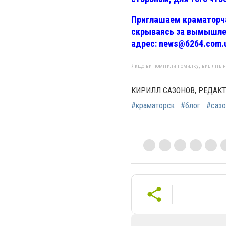
Приглашаем краматорча
скрываясь за вымышле
адрес:
news@6264.com.
Якщо ви помітили помилку, виділіть нео
КИРИЛЛ САЗОНОВ, РЕДАКТ
#краматорск
#блог
#сазо