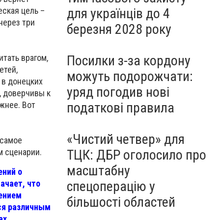
для українців до 4
еская цель –
через три
березня 2028 року
Посилки з-за кордону
итать врагом,
етей,
можуть подорожчати:
 в донецких
уряд погодив нові
, доверчивы к
податкові правила
жнее. Вот
«Чистий четвер» для
 самое
ТЦК: ДБР оголосило про
м сценарии.
масштабну
ений о
спецоперацію у
ачает, что
нением
більшості областей
ся различным
ах.