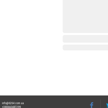
info@6264.com.ua
+380660487299