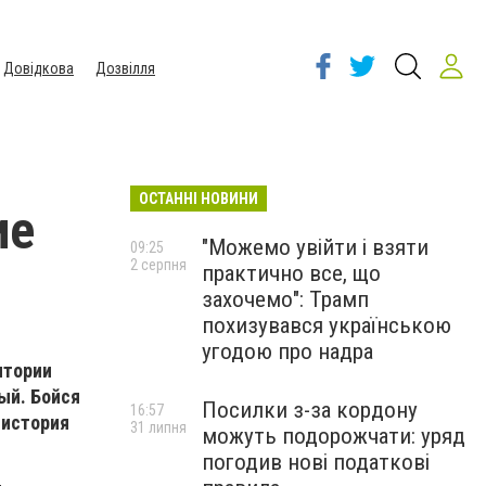
Довідкова
Дозвілля
ОСТАННІ НОВИНИ
ие
"Можемо увійти і взяти
09:25
2 серпня
практично все, що
захочемо": Трамп
похизувався українською
угодою про надра
итории
ый. Бойся
Посилки з-за кордону
16:57
 история
31 липня
можуть подорожчати: уряд
погодив нові податкові