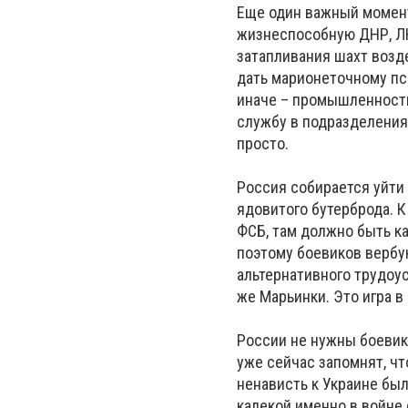
Еще один важный момент
жизнеспособную ДНР, ЛН
затапливания шахт возд
дать марионеточному пс
иначе – промышленность
службу в подразделения 
просто.
Россия собирается уйти 
ядовитого бутерброда. К
ФСБ, там должно быть к
поэтому боевиков вербу
альтернативного трудоу
же Марьинки. Это игра в
России не нужны боевик
уже сейчас запомнят, чт
ненависть к Украине был
калекой именно в войне 