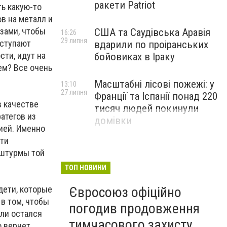
ракети Patriot
ь какую-то
в на металл и
зами, чтобы
США та Саудівська Аравія
16:26
29 липня
оступают
вдарили по проіранських
ти, идут на
бойовиках в Іраку
ем? Все очень
Масштабні лісові пожежі: у
13:10
27 липня
Франції та Іспанії понад 220
в качестве
тисяч людей покинули
атегов из
домівки
ией. Именно
сти
 штурмы той
ТОП НОВИНИ
Євросоюз офіційно
дети, которые
 в том, чтобы
погодив продовження
или остался
тимчасового захисту
о вернет