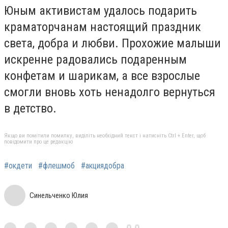
Юным активистам удалось подарить
краматорчанам настоящий праздник
света, добра и любви. Прохожие малыши
искренне радовались подаренным
конфетам и шарикам, а все взрослые
смогли вновь хоть ненадолго вернуться
в детство.
Якщо ви помітили помилку, виділіть необхідний текст і натисніть Ctrl + Enter, щоб
повідомити про це редакцію
#окдети
#флешмоб
#акциядобра
Синельченко Юлия