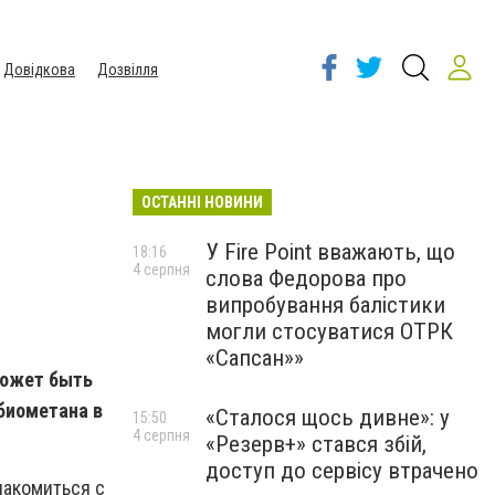
Довідкова
Дозвілля
ОСТАННІ НОВИНИ
У Fire Point вважають, що
18:16
4 серпня
слова Федорова про
випробування балістики
могли стосуватися ОТРК
«Сапсан»»
может быть
биометана в
«Сталося щось дивне»: у
15:50
4 серпня
«Резерв+» стався збій,
доступ до сервісу втрачено
накомиться с