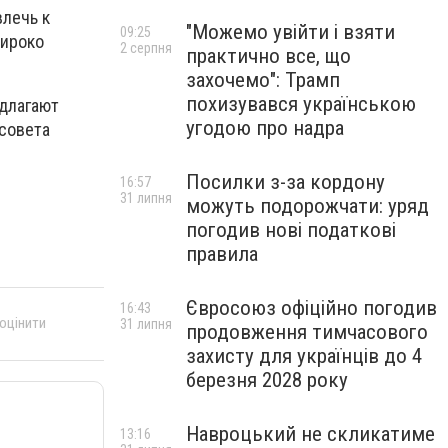
влечь к
"Можемо увійти і взяти
09:25
широко
2 серпня
практично все, що
захочемо": Трамп
похизувався українською
едлагают
угодою про надра
 совета
Посилки з-за кордону
16:57
31 липня
можуть подорожчати: уряд
погодив нові податкові
правила
Євросоюз офіційно погодив
16:43
 оцінити
31 липня
продовження тимчасового
захисту для українців до 4
березня 2028 року
Навроцький не скликатиме
13:16