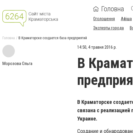
Головна
Оголошення
Афіша
Эксперты города
В
Головна
В Краматорске создается база предприятий
14:50, 4 травня 2016 р.
В Крамат
Морозова Ольга
предприя
В Краматорске создает
связана с реализацией 
Украине.
Создание и обнародован