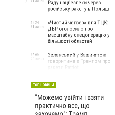
31 липня
Раду нацбезпеки через
російську ракету в Польщі
«Чистий четвер» для ТЦК:
12:24
31 липня
ДБР оголосило про
масштабну спецоперацію у
більшості областей
Зеленський у Вашингтоні
18:00
29 липня
говоритиме з Трампом про
ракети Patriot
ТОП НОВИНИ
"Можемо увійти і взяти
практично все, що
захочемо": Трамп