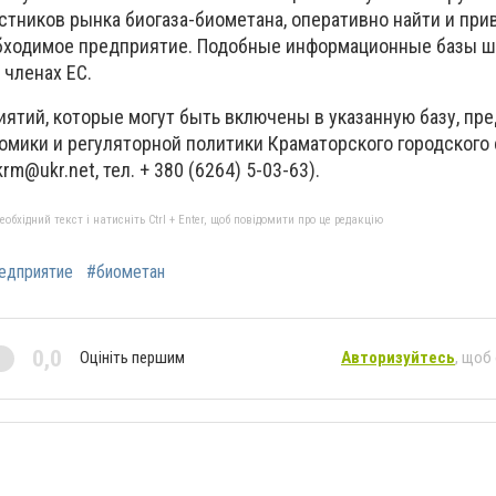
тников рынка биогаза-биометана, оперативно найти и при
обходимое предприятие. Подобные информационные базы 
 членах ЕС.
ятий, которые могут быть включены в указанную базу, пр
омики и регуляторной политики Краматорского городского
krm@ukr.net
, тел. + 380 (6264) 5-03-63).
бхідний текст і натисніть Ctrl + Enter, щоб повідомити про це редакцію
едприятие
#биометан
0,0
Оцініть першим
Авторизуйтесь
, щоб