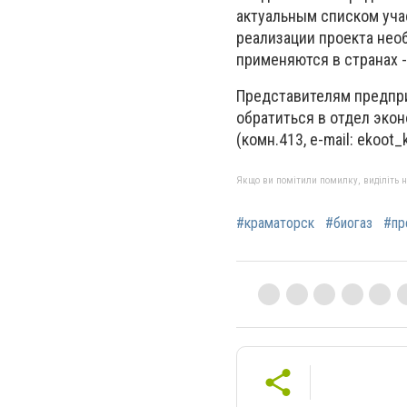
актуальным списком учас
реализации проекта не
применяются в странах -
Представителям предпри
обратиться в отдел экон
(комн.413, e-mail:
ekoot_
Якщо ви помітили помилку, виділіть нео
#краматорск
#биогаз
#пр