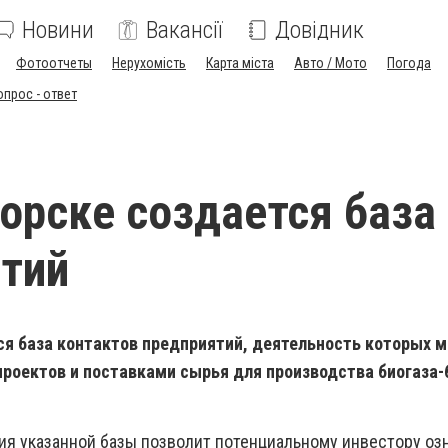
Новини
Вакансії
Довідник
Фотоотчеты
Нерухомість
Карта міста
Авто / Мото
Погода
опрос - ответ
орске создается база
тий
ся база контактов предприятий, деятельность которых 
проектов и поставками сырья для производства биогаза-
ия указанной базы позволит потенциальному инвестору оз