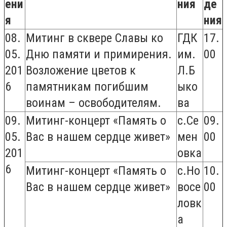
ени
ния
де
я
ния
08.
Митинг в сквере Славы ко
ГДК
17.
05.
Дню памяти и примирения.
им.
00
201
Возложение цветов к
Л.Б
6
памятникам погибшим
ыко
воинам – освободителям.
ва
09.
Митинг-концерт «Память о
с.Се
09.
05.
Вас в нашем сердце живет»
мен
00
201
овка
6
Митинг-концерт «Память о
с.Но
10.
Вас в нашем сердце живет»
восе
00
ловк
а