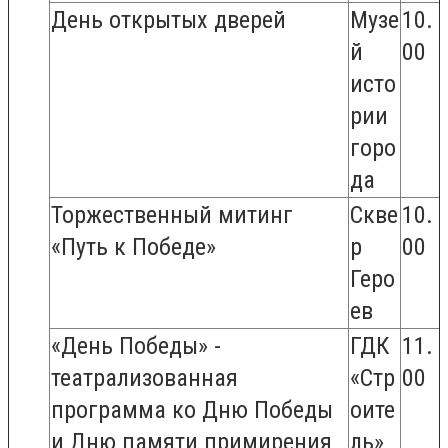
День открытых дверей
Музе
10.
й
00
исто
рии
горо
да
Торжественный митинг
Скве
10.
«Путь к Победе»
р
00
Геро
ев
«День Победы» -
ГДК
11.
театрализованная
«Стр
00
программа ко Дню Победы
оите
и Дню памяти примирения
ль»