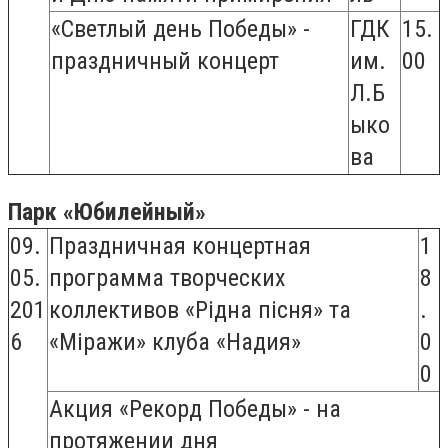
«Светлый день Победы» -
ГДК
15.
праздничный концерт
им.
00
Л.Б
ыко
ва
Парк «Юбилейный»
09.
Праздничная концертная
1
05.
программа творческих
8
201
коллективов «Рідна пісня» та
.
6
«Міражи» клуба «Надия»
0
0
Акция «Рекорд Победы» - на
протяжении дня