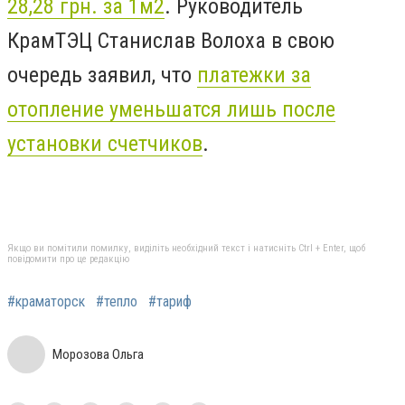
28,28 грн. за 1м2
. Руководитель
КрамТЭЦ Станислав Волоха в свою
очередь заявил, что
платежки за
отопление уменьшатся лишь после
установки счетчиков
.
Якщо ви помітили помилку, виділіть необхідний текст і натисніть Ctrl + Enter, щоб
повідомити про це редакцію
#краматорск
#тепло
#тариф
Морозова Ольга