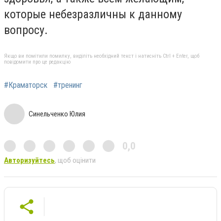
которые небезразличны к данному
вопросу.
Якщо ви помітили помилку, виділіть необхідний текст і натисніть Ctrl + Enter, щоб
повідомити про це редакцію
#Краматорск
#тренинг
Синельченко Юлия
0,0
Авторизуйтесь
, щоб оцінити