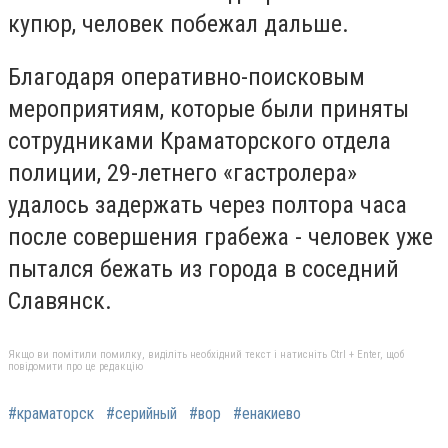
купюр, человек побежал дальше.
Благодаря оперативно-поисковым
мероприятиям, которые были приняты
сотрудниками Краматорского отдела
полиции, 29-летнего «гастролера»
удалось задержать через полтора часа
после совершения грабежа - человек уже
пытался бежать из города в соседний
Славянск.
Якщо ви помітили помилку, виділіть необхідний текст і натисніть Ctrl + Enter, щоб
повідомити про це редакцію
#краматорск
#серийный
#вор
#енакиево