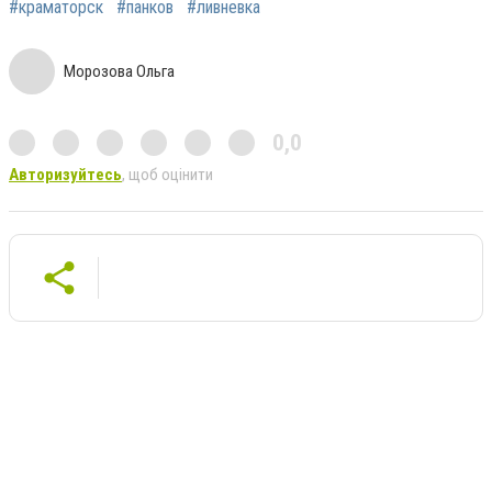
#краматорск
#панков
#ливневка
Морозова Ольга
0,0
Авторизуйтесь
, щоб оцінити