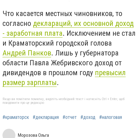
Что касается местных чиновников, то
согласно
деклараций, их основной доход
- заработная плата
. Исключением не стал
и Краматорский городской голова
Андрей Панков
. Лишь у губернатора
области Павла Жебривского доход от
дивидендов в прошлом году
превысил
размер зарплаты
.
Якщо ви помітили помилку, виділіть необхідний текст і натисніть Ctrl + Enter, щоб
повідомити про це редакцію
#краматорск
#декларация
#отчет
#доход
#налоговая
Морозова Ольга