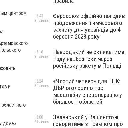
правила
ным центром
Євросоюз офіційно погодив
16:43
31 липня
продовження тимчасового
захисту для українців до 4
а.
березня 2028 року
Артемовского
польского
Навроцький не скликатиме
13:16
31 липня
Раду нацбезпеки через
російську ракету в Польщі
оходить
«Чистий четвер» для ТЦК:
12:24
31 липня
тов и
ДБР оголосило про
масштабну спецоперацію у
більшості областей
о областного
Зеленський у Вашингтоні
18:00
29 липня
м доме»
говоритиме з Трампом про