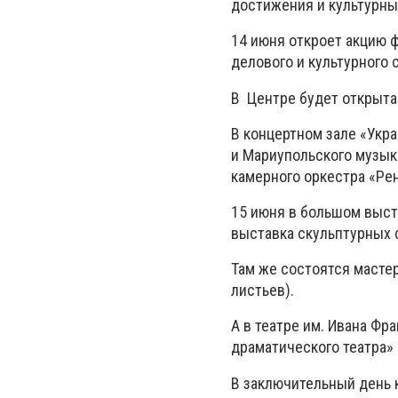
достижения и культурны
14 июня откроет акцию 
делового и культурного 
В Центре будет открыта
В концертном зале «Укр
и Мариупольского музык
камерного оркестра «Ре
15 июня в большом выст
выставка скульптурных 
Там же состоятся мастер
листьев).
А в театре им. Ивана Фр
драматического театра» 
В заключительный день 