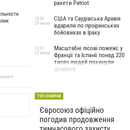
ракети Patriot
ельности
США та Саудівська Аравія
16:26
олик
29 липня
вдарили по проіранських
бойовиках в Іраку
Масштабні лісові пожежі: у
13:10
27 липня
Франції та Іспанії понад 220
тисяч людей покинули
домівки
 оцінити
ТОП НОВИНИ
Євросоюз офіційно
погодив продовження
тимчасового захисту