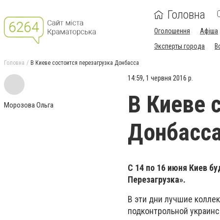
Головна
Оголошення
Афіша
Эксперты города
В
Головна
В Киеве состоится перезагрузка Донбасса
14:59, 1 червня 2016 р.
В Киеве 
Морозова Ольга
Донбасс
С 14 по 16 июня Киев б
Перезагрузка».
В эти дни лучшие коллек
подконтрольной украинс