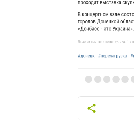
проходит выставка скул
В концертном зале сост
городов Донецкой облас
«Донбасс - это Украина».
Якщо ви помітили помилку, виділіть нео
#донецк
#перезагрузка
#