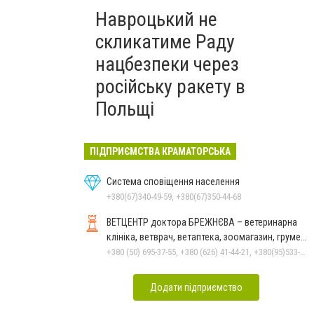
Навроцький не
скликатиме Раду
нацбезпеки через
російську ракету в
Польщі
ПІДПРИЄМСТВА КРАМАТОРСЬКА
Система сповіщення населення
+380(67)340-49-59, +380(67)350-44-68
ВЕТЦЕНТР доктора БРЕЖНЄВА – ветеринарна
клініка, ветврач, ветаптека, зоомагазин, грумер,
стрижки.
+380 (50) 695-37-55, +380 (626) 41-44-21, +380(95)533-90-03
Додати підприємство