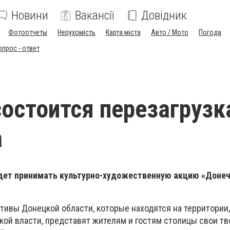
Новини
Вакансії
Довідник
Фотоотчеты
Нерухомість
Карта міста
Авто / Мото
Погода
опрос - ответ
состоится перезагрузк
а
удет принимать культурно-художественную акцию «Донечч
тивы Донецкой области, которые находятся на территории,
кой власти, представят жителям и гостям столицы свои т