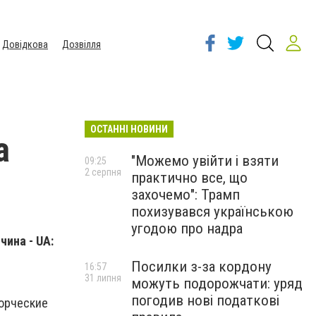
Довідкова
Дозвілля
ОСТАННІ НОВИНИ
а
"Можемо увійти і взяти
09:25
2 серпня
практично все, що
захочемо": Трамп
похизувався українською
угодою про надра
ина - UA:
Посилки з-за кордону
16:57
31 липня
можуть подорожчати: уряд
погодив нові податкові
ворческие