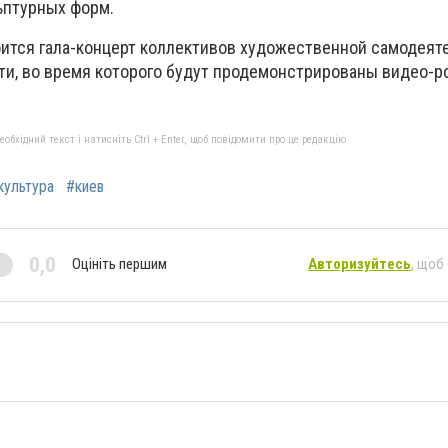
ьптурных форм.
оится гала-концерт коллективов художественной самодеят
ти, во время которого будут продемонстрированы видео-р
бхідний текст і натисніть Ctrl + Enter, щоб повідомити про це редакцію
культура
#киев
0,0
Оцініть першим
Авторизуйтесь
, щоб