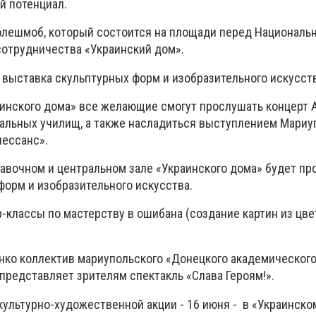
й потенциал.
флешмоб, который состоится на площади перед Националь
сотрудничества «Украинский дом».
 выставка скульптурных форм и изобразительного искусств
аинского дома» все желающие смогут прослушать концерт 
альных училищ, а также насладиться выступлением Мариу
нессанс».
авочном и центральном зале «Украинского дома» будет пр
форм и изобразительного искусства.
-классы по мастерству в ошибана (создание картин из цве
анко коллектив мариупольского «Донецкого академическог
представляет зрителям спектакль «Слава Героям!».
культурно-художественной акции - 16 июня - в «Украинско