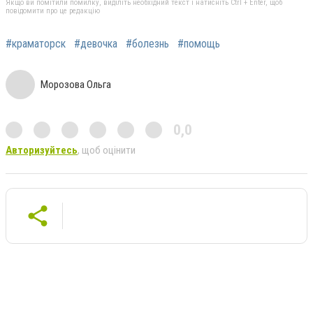
Якщо ви помітили помилку, виділіть необхідний текст і натисніть Ctrl + Enter, щоб
повідомити про це редакцію
#краматорск
#девочка
#болезнь
#помощь
Морозова Ольга
0,0
Авторизуйтесь
, щоб оцінити