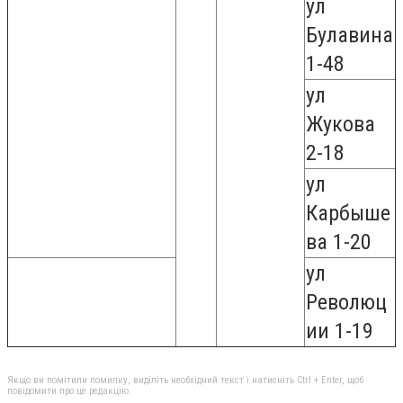
ул
Булавина
1-48
ул
Жукова
2-18
ул
Карбыше
ва 1-20
ул
Революц
ии 1-19
Якщо ви помітили помилку, виділіть необхідний текст і натисніть Ctrl + Enter, щоб
повідомити про це редакцію