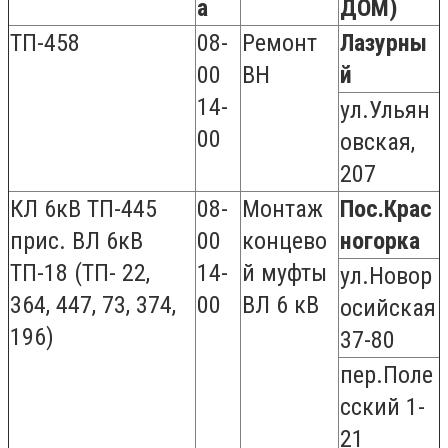
а
ДОМ)
ТП-458
08-
Ремонт
Лазурны
00
ВН
й
14-
ул.Ульян
00
овская,
207
КЛ 6кВ ТП-445
08-
Монтаж
Пос.Крас
прис. ВЛ 6кВ
00
концево
ногорка
ТП-18 (ТП- 22,
14-
й муфты
ул.Новор
364, 447, 73, 374,
00
ВЛ 6 кВ
осийская
196)
37-80
пер.Поле
сский 1-
21