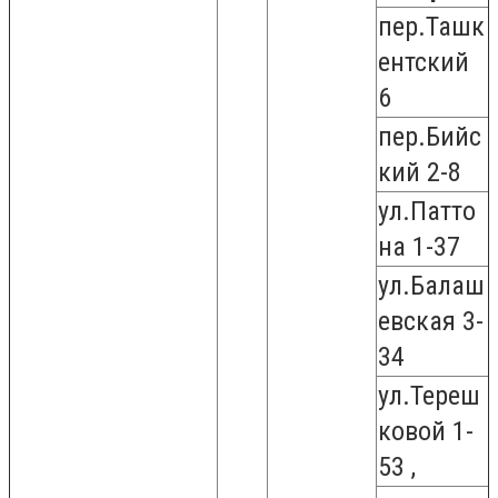
пер.Ташк
ентский
6
пер.Бийс
кий 2-8
ул.Патто
на 1-37
ул.Балаш
евская 3-
34
ул.Тереш
ковой 1-
53 ,