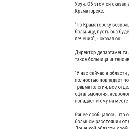
Узун. Об этом он сказал
Краматорске.
"По Краматорску возвра
больницу, пусть она буд
лечения", - сказал он.
Директор департамента з
такое больница интенси
"У нас сейчас в области
полностью подпадает под
травматология, все отд
офтальмология, невроло
попадает и ему на мест
Ранее сообщалось, что о
большом расстоянии от 
Донецкой области, соо