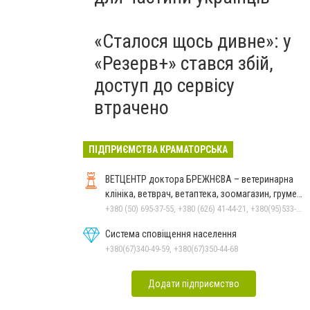
«Сталося щось дивне»: у
«Резерв+» стався збій,
доступ до сервісу
втрачено
ПІДПРИЄМСТВА КРАМАТОРСЬКА
ВЕТЦЕНТР доктора БРЕЖНЄВА – ветеринарна
клініка, ветврач, ветаптека, зоомагазин, грумер,
стрижки.
+380 (50) 695-37-55, +380 (626) 41-44-21, +380(95)533-90-03
Система сповіщення населення
+380(67)340-49-59, +380(67)350-44-68
Додати підприємство