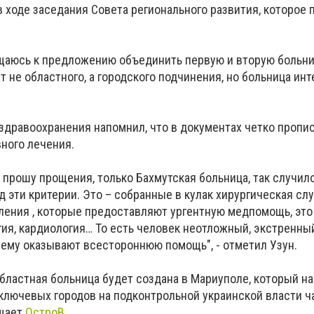
 в ходе заседания Совета регионального развития, которое 
щаюсь к предложению объединить первую и вторую больни
ет не областного, а городского подчинения, но больница ин
дравоохранения напомнил, что в документах четко прописа
вного лечения.
 , прошу прощения, только Бахмутская больница, так случило
 эти критерии. Это – собранные в кулак хирургическая слу
еления , которые предоставляют ургентную медпомощь, это
гия, кардиология… То есть человек неотложный, экстренны
е ему оказывают всестороннюю помощь", - отметил Узун.
бластная больница будет создана в Мариуполе, который на
ключевых городов на подконтрольной украинской власти ч
бщает
ОстроВ
.