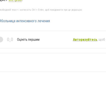
бхідний текст і натисніть Ctrl + Enter, щоб повідомити про це редакцію
#больница интенсивного лечения
0,0
Оцініть першим
Авторизуйтесь
, щоб