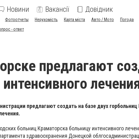
Новини
Вакансії
Довідник
Фотоотчеты
Нерухомість
Карта міста
Авто / Мото
Погода
опрос - ответ
орске предлагают со
 интенсивного лечени
нистрации предлагают создать на базе двух горбольниц
лечения.
ородских больниц Краматорска больницу интенсивного лече
партамента здравоохранения Донецкой облгосадминистра