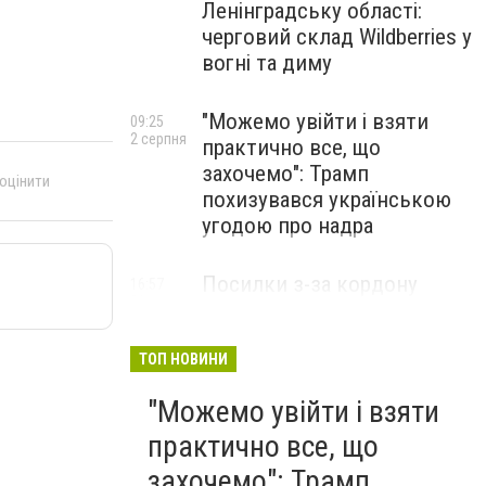
Ленінградську області:
черговий склад Wildberries у
вогні та диму
"Можемо увійти і взяти
09:25
2 серпня
практично все, що
захочемо": Трамп
 оцінити
похизувався українською
угодою про надра
Посилки з-за кордону
16:57
31 липня
можуть подорожчати: уряд
погодив нові податкові
правила
ТОП НОВИНИ
"Можемо увійти і взяти
практично все, що
захочемо": Трамп