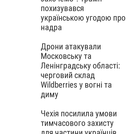
похизувався
українською угодою про
надра
Дрони атакували
Московську та
Ленінградську області:
черговий склад
Wildberries у вогні та
диму
Чехія посилила умови
тимчасового захисту
для частини українців