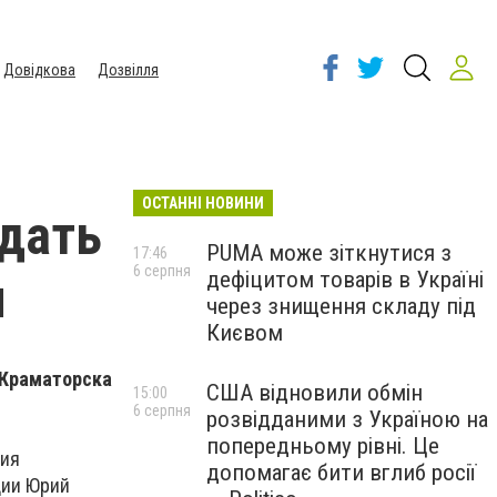
Довідкова
Дозвілля
ОСТАННІ НОВИНИ
здать
PUMA може зіткнутися з
17:46
6 серпня
дефіцитом товарів в Україні
я
через знищення складу під
Києвом
 Краматорска
США відновили обмін
15:00
6 серпня
розвідданими з Україною на
попередньому рівні. Це
ния
допомагає бити вглиб росії
ции Юрий