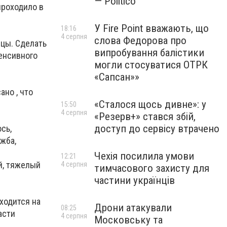
— Politico
проходило в
У Fire Point вважають, що
18:16
4 серпня
слова Федорова про
цы. Сделать
випробування балістики
тенсивного
могли стосуватися ОТРК
«Сапсан»»
но , что
«Сталося щось дивне»: у
15:50
4 серпня
«Резерв+» стався збій,
доступ до сервісу втрачено
сь,
жба,
Чехія посилила умови
12:21
й, тяжелый
4 серпня
тимчасового захисту для
частини українців
ходится на
Дрони атакували
08:25
асти
4 серпня
Московську та