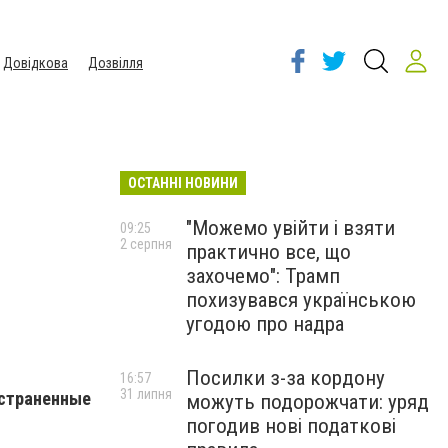
Довідкова
Дозвілля
ОСТАННІ НОВИНИ
"Можемо увійти і взяти
09:25
2 серпня
практично все, що
захочемо": Трамп
похизувався українською
угодою про надра
Посилки з-за кордону
16:57
31 липня
остраненные
можуть подорожчати: уряд
погодив нові податкові