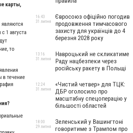
правила
ые карты,
Євросоюз офіційно погодив
16:43
31 липня
продовження тимчасового
е являются
захисту для українців до 4
с 1 августа
березня 2028 року
дут
ие, то
Навроцький не скликатиме
13:16
31 липня
Раду нацбезпеки через
російську ракету в Польщі
аявления
ы в течение
«Чистий четвер» для ТЦК:
графия
12:24
31 липня
ДБР оголосило про
масштабну спецоперацію у
ния?
більшості областей
ториальные
Зеленський у Вашингтоні
18:00
29 липня
говоритиме з Трампом про
правку