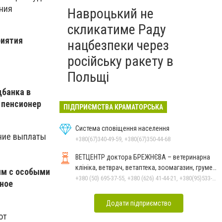
ения
Навроцький не
скликатиме Раду
риятия
нацбезпеки через
російську ракету в
Польщі
дбанка в
 пенсионер
ПІДПРИЄМСТВА КРАМАТОРСЬКА
Система сповіщення населення
ение выплаты
+380(67)340-49-59, +380(67)350-44-68
ВЕТЦЕНТР доктора БРЕЖНЄВА – ветеринарна
клініка, ветврач, ветаптека, зоомагазин, грумер,
ям с особыми
стрижки.
+380 (50) 695-37-55, +380 (626) 41-44-21, +380(95)533-90-03
ьное
Додати підприємство
от