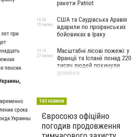
ракети Patriot
США та Саудівська Аравія
16:26
29 липня
вдарили по проіранських
 лет при
бойовиках в Іраку
дет
Масштабні лісові пожежі: у
енадцать
13:10
27 липня
Франції та Іспанії понад 220
тежная
тисяч людей покинули
ия пенсии.
домівки
Украины,
говременно
ТОП НОВИНИ
лении срока
Євросоюз офіційно
онда Украины
погодив продовження
тимчасового захисту