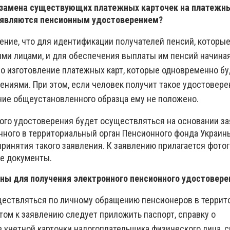
я замена существующих платежных карточек на платежн
 являются пенсионным удостоверением?
ение, что для идентификации получателей пенсий, которы
и лицами, и для обеспечения выплаты им пенсий начиная 
о изготовление платежных карт, которые одновременно бу
ниями. При этом, если человек получит такое удостоверен
ие общеустановленного образца ему не положено.
ого удостоверения будет осуществляться на основании з
нного в территориальный орган Пенсионного фонда Украин
принятия такого заявления. К заявлению прилагается фото
е документы.
ны для получения электронного пенсионного удостовере
уществляться по личному обращению пенсионеров в терри
том к заявлению следует приложить паспорт, справку о
 учетной карточки налогоплательщика физического лица, с