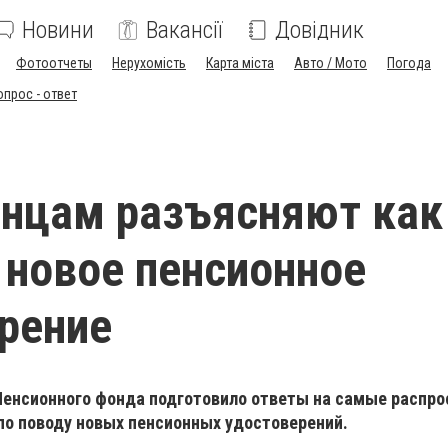
Новини
Вакансії
Довідник
Фотоотчеты
Нерухомість
Карта міста
Авто / Мото
Погода
опрос - ответ
нцам разъясняют как
 новое пенсионное
рение
Пенсионного фонда подготовило ответы на самые распр
по поводу новых пенсионных удостоверений.