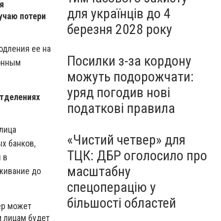
я
для українців до 4
учаю потери
березня 2028 року
одления ее на
Посилки з-за кордону
ионным
можуть подорожчати:
уряд погодив нові
отделениях
податкові правила
 лица
«Чистий четвер» для
х банков,
ТЦК: ДБР оголосило про
 в
масштабну
живание до
спецоперацію у
більшості областей
ер может
м лицам будет