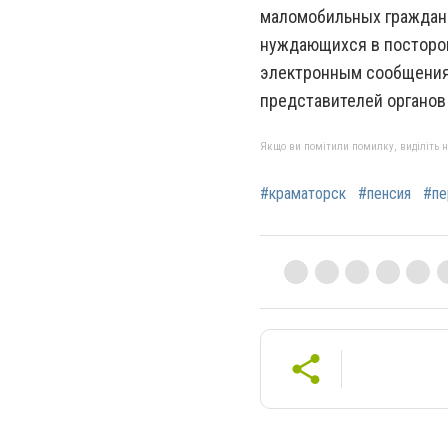
маломобильных граждан и
нуждающихся в посторон
электронным сообщения
представителей органов
Якщо ви помітили помилку, виділіть нео
#краматорск
#пенсия
#пе