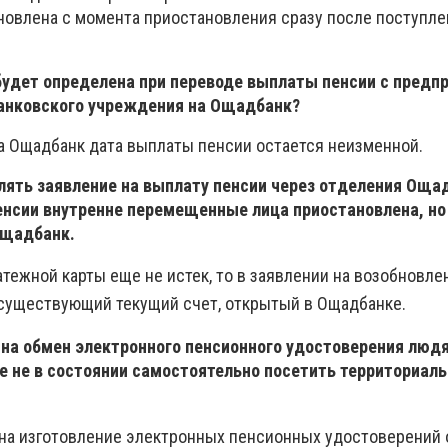
бновлена ​​с момента приостановления сразу после поступл
будет определена при переводе выплаты пенсии с предп
банковского учреждения на Ощадбанк?
на Ощадбанк дата выплаты пенсии остается неизменной.
лять заявление на выплату пенсии через отделения Оща
пенсии внутренне перемещенные лица приостановлена, но
Ощадбанк.
атежной карты еще не истек, то в заявлении на возобновл
 существующий текущий счет, открытый в Ощадбанке.
е на обмен электронного пенсионного удостоверения люд
е не в состоянии самостоятельно посетить территориал
 на изготовление электронных пенсионных удостоверений 