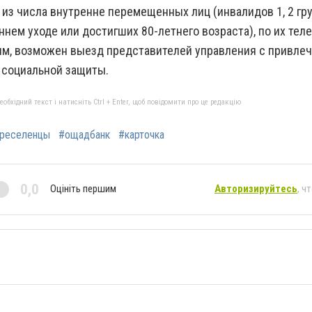
з числа внутренне перемещенных лиц (инвалидов 1, 2 груп
нем уходе или достигших 80-летнего возраста), по их те
м, возможен выезд представителей управления с привле
 социальной защиты.
бхідний текст і натисніть Ctrl + Enter, щоб повідомити про це редакцію
реселенцы
#ощадбанк
#карточка
0,0
Оцініть першим
Авторизируйтесь
, ч