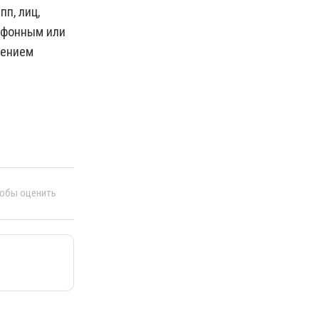
п, лиц,
лефонным или
чением
тобы оценить