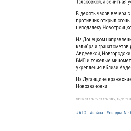
Талаковкой, а зенитная 
В десять часов вечера 
противник открыл огонь
неподалеку Новотроицког
На Донецком направлен
калибра и гранатометов 
Авдеевкой, Новгородски
БМП и тяжелые минометы
укрепления вблизи Авде
На Луганщине вражеские
Новозвановки .
Якщо ви помітили помилку, виділіть нео
#АТО
#война
#сводка АТО