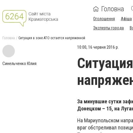
Головна
Оголошення
Афіша
Эксперты города
В
Головна
Ситуация в зоне АТО остается напряженной
10:00, 16 червня 2016 р.
Ситуация
Синельченко Юлия
напряже
За минувшие сутки зафи
Донецком – 15, на Луга
На Мариупольском напра
враг обстреливал позиц