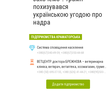
похизувався
українською угодою про
надра
ПІДПРИЄМСТВА КРАМАТОРСЬКА
Система сповіщення населення
+380(67)340-49-59, +380(67)350-44-68
ВЕТЦЕНТР доктора БРЕЖНЄВА – ветеринарна
клініка, ветврач, ветаптека, зоомагазин, грумер,
стрижки.
+380 (50) 695-37-55, +380 (626) 41-44-21, +380(95)533-90-03
Додати підприємство