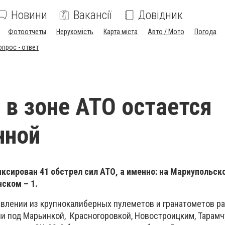
Новини
Вакансії
Довідник
Фотоотчеты
Нерухомість
Карта міста
Авто / Мото
Погода
опрос - ответ
 в зоне АТО остается
нной
ксирован 41 обстрел сил АТО, а именно: на Мариупольско
нском – 1.
влении из крупнокалиберных пулеметов и гранатометов р
ии под Марьинкой, Красногоровкой, Новостроицким, Тарамч