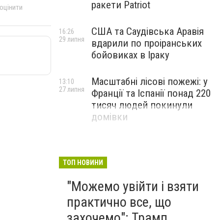
ракети Patriot
 оцінити
США та Саудівська Аравія
16:26
29 липня
вдарили по проіранських
бойовиках в Іраку
Масштабні лісові пожежі: у
13:10
27 липня
Франції та Іспанії понад 220
тисяч людей покинули
домівки
ТОП НОВИНИ
"Можемо увійти і взяти
практично все, що
захочемо": Трамп