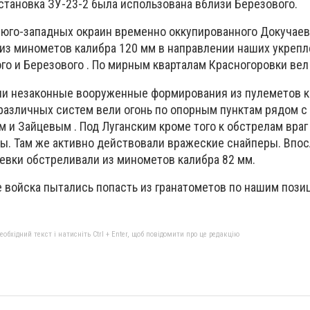
установка ЗУ-23-2 была использована вблизи Березового.
с юго-западных окраин временно оккупированного Докучае
 из минометов калибра 120 мм в направлении наших укреп
о и Березового . По мирным кварталам Красногоровки вел 
ии незаконные вооруженные формирования из пулеметов к
различных систем вели огонь по опорным пунктам рядом с
м и Зайцевым . Под Луганским кроме того к обстрелам вра
. Там же активно действовали вражеские снайперы. Впо
евки обстреливали из минометов калибра 82 мм.
 войска пытались попасть из гранатометов по нашим пози
бхідний текст і натисніть Ctrl + Enter, щоб повідомити про це редакцію