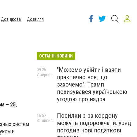
Довідкова
Дозвілля
ОСТАННІ НОВИНИ
"Можемо увійти і взяти
09:25
2 серпня
практично все, що
захочемо": Трамп
похизувався українською
угодою про надра
м – 25,
Посилки з-за кордону
16:57
31 липня
можуть подорожчати: уряд
азных систем
погодив нові податкові
уком и