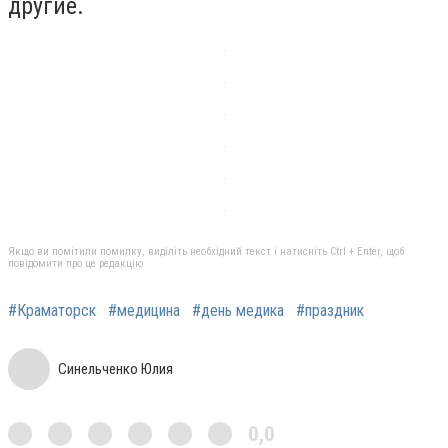
другие.
Якщо ви помітили помилку, виділіть необхідний текст і натисніть Ctrl + Enter, щоб
повідомити про це редакцію
#Краматорск
#медицина
#день медика
#праздник
Синельченко Юлия
0,0