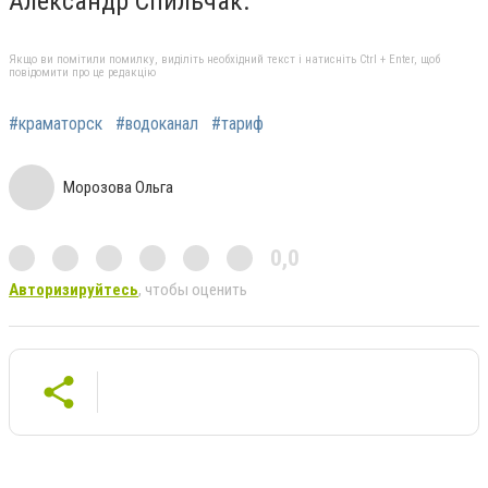
Александр Спильчак.
Якщо ви помітили помилку, виділіть необхідний текст і натисніть Ctrl + Enter, щоб
повідомити про це редакцію
#краматорск
#водоканал
#тариф
Морозова Ольга
0,0
Авторизируйтесь
, чтобы оценить