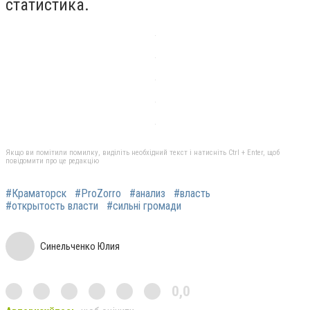
статистика.
Якщо ви помітили помилку, виділіть необхідний текст і натисніть Ctrl + Enter, щоб
повідомити про це редакцію
#Краматорск
#ProZorro
#анализ
#власть
#открытость власти
#сильні громади
Синельченко Юлия
0,0