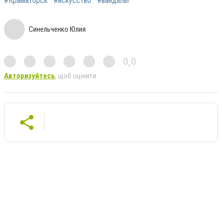
#Краматорск
#искусство
#вандалы
Синельченко Юлия
0,0
Авторизуйтесь
, щоб оцінити