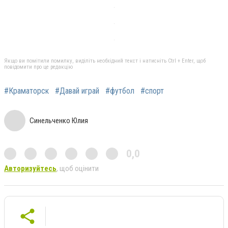
Якщо ви помітили помилку, виділіть необхідний текст і натисніть Ctrl + Enter, щоб
повідомити про це редакцію
#Краматорск
#Давай играй
#футбол
#спорт
Синельченко Юлия
0,0
Авторизуйтесь
, щоб оцінити