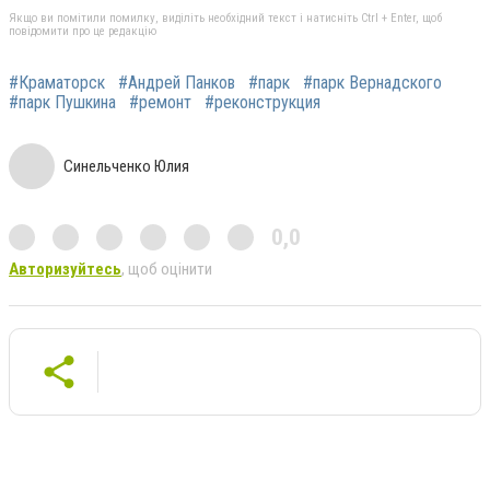
Якщо ви помітили помилку, виділіть необхідний текст і натисніть Ctrl + Enter, щоб
повідомити про це редакцію
#Краматорск
#Андрей Панков
#парк
#парк Вернадского
#парк Пушкина
#ремонт
#реконструкция
Синельченко Юлия
0,0
Авторизуйтесь
, щоб оцінити