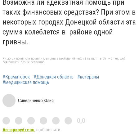
Возможна ли адекватная помощь при
таких финансовых средствах? При этом в
некоторых городах Донецкой области эта
сумма колеблется в районе одной
гривны.
Якщо ви помітили помилку, виділіть необхідний текст і натисніть Ctrl + Enter, щоб
повідомити про це редакцію
#Краматорск
#Донецкая область
#ветераны
#медицинская помощь
Синельченко Юлия
0,0
Авторизуйтесь
, щоб оцінити