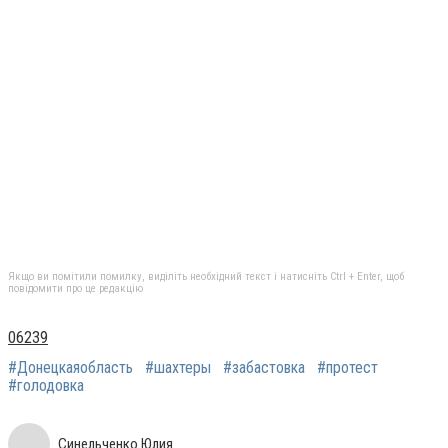
Якщо ви помітили помилку, виділіть необхідний текст і натисніть Ctrl + Enter, щоб
повідомити про це редакцію
06239
#Донецкаяобласть
#шахтеры
#забастовка
#протест
#голодовка
Синельченко Юлия