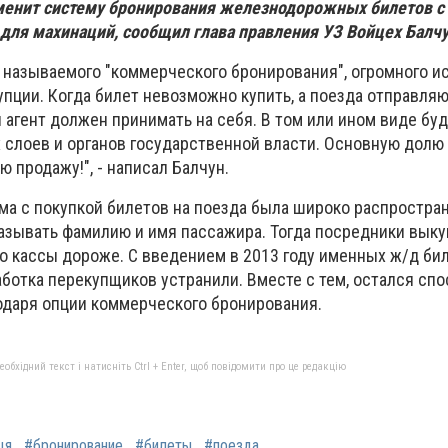
менит систему бронирования железнодорожных билетов с
для махинаций, сообщил глава правления УЗ Войцех Балч
к называемого "коммерческого бронирования", огромного и
пции. Когда билет невозможно купить, а поезда отправляю
агент должен принимать на себя. В том или ином виде бу
 слоев и органов государственной власти. Основную долю
ю продажу!", - написал Балчун.
ма с покупкой билетов на поезда была широко распростран
казывать фамилию и имя пассажира. Тогда посредники выку
о кассы дороже. С введением в 2013 году именных ж/д би
ботка перекупщиков устранили. Вместе с тем, остался спо
одаря опции коммерческого бронирования.
бхідний текст і натисніть Ctrl + Enter, щоб повідомити про це редакцію
ця
#бронирование
#билеты
#поезда