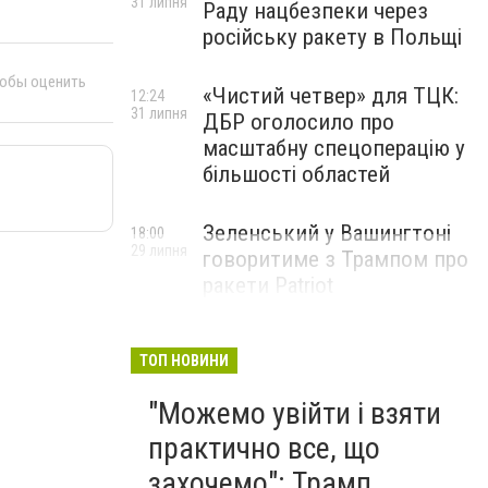
31 липня
Раду нацбезпеки через
російську ракету в Польщі
тобы оценить
«Чистий четвер» для ТЦК:
12:24
31 липня
ДБР оголосило про
масштабну спецоперацію у
більшості областей
Зеленський у Вашингтоні
18:00
29 липня
говоритиме з Трампом про
ракети Patriot
ТОП НОВИНИ
"Можемо увійти і взяти
практично все, що
захочемо": Трамп