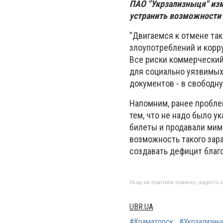
ПАО "Укрзализныця" из
устранить возможности 
"Двигаемся к отмене та
злоупотреблений и корру
Все риски коммерческий 
для социально уязвимых
документов - в свободну
Напомним, ранее пробле
тем, что не надо было у
билеты и продавали мим
возможность такого зара
создавать дефицит благ
Якщо ви помітили помилку, виділіть нео
UBR.UA
#Краматорск
#Укрзализны