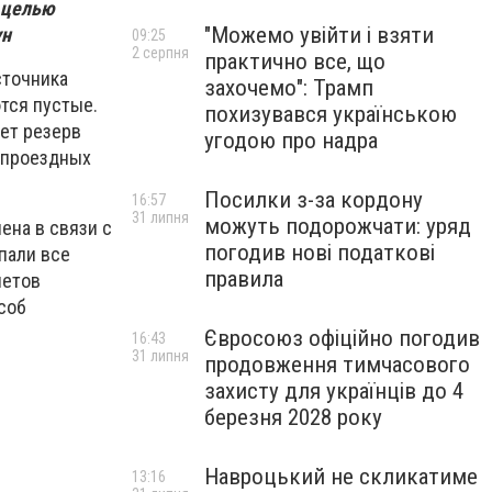
 целью
"Можемо увійти і взяти
ун
09:25
2 серпня
практично все, що
сточника
захочемо": Трамп
тся пустые.
похизувався українською
дет резерв
угодою про надра
 проездных
Посилки з-за кордону
16:57
31 липня
можуть подорожчати: уряд
ена в связи с
погодив нові податкові
пали все
правила
летов
соб
Євросоюз офіційно погодив
16:43
31 липня
продовження тимчасового
захисту для українців до 4
березня 2028 року
Навроцький не скликатиме
13:16