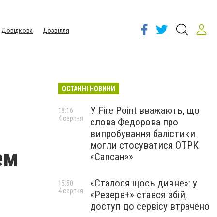
Довідкова
Дозвілля
ОСТАННІ НОВИНИ
У Fire Point вважають, що
18:16
4 серпня
слова Федорова про
випробування балістики
могли стосуватися ОТРК
ем
«Сапсан»»
«Сталося щось дивне»: у
15:50
4 серпня
«Резерв+» стався збій,
доступ до сервісу втрачено