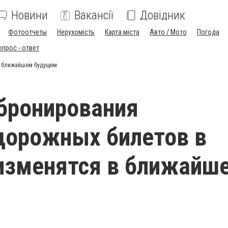
Новини
Вакансії
Довідник
Фотоотчеты
Нерухомість
Карта міста
Авто / Мото
Погода
опрос - ответ
в ближайшем будущем
бронирования
дорожных билетов в
изменятся в ближайш