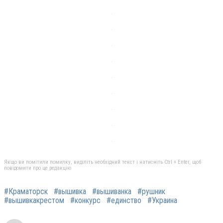
Якщо ви помітили помилку, виділіть необхідний текст і натисніть Ctrl + Enter, щоб
повідомити про це редакцію
#Краматорск
#вышивка
#вышиванка
#рушник
#вышивкакрестом
#конкурс
#единство
#Украина