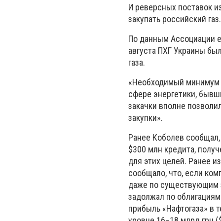
И реверсных поставок из
закупать российский газ.
По данным Ассоциации е
августа ПХГ Украины был
газа.
«Необходимый минимум д
сфере энергетики, бывш
закачки вполне позволил
закупки».
Ранее Коболев сообщал, 
$300 млн кредита, получ
для этих целей. Ранее 
сообщало, что, если ком
даже по существующим з
задолжал по облигациям 
прибыль «Нафтогаза» в т
уровне 16–18 млрд грн (