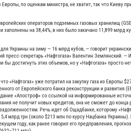
 Европы, по оценкам министра, не хватит, так что Киеву п
вропейских операторов подземных газовых хранилищ (GSE)
и заполнены на 38,44%, в них было закачано 11,899 млрд 
ля Украины на зиму — 16 млрд кубов, — говорит украински
ий пресс-секретарь «Нафтогаза» Валентин Землянский. — 
и бы достигнуть этих объемов, но у «Нафтогаза» просто не
что «Нафтогаз» уже потратил на закупку газа из Европы $2
енного от Европейского банка реконструкции и развития (Е
издание «Апостроф» со ссылкой на информированные источ
пания не получит новых кредитов, она не сможет до конца
адолженностям. Речь идет об Ощадбанке, которому «Нафт
5,4 млрд грн (около $213 млн по курсу Нацбанка Украины).
екущем году, как ранее говорил его предправления, прогно
$632–711 млн).