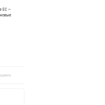
е ЕС —
 новые
 оцінити