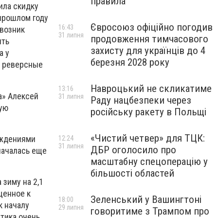
правила
ила скидку
 прошлом году
Євросоюз офіційно погодив
16:43
 возник
31 липня
продовження тимчасового
ить
захисту для українців до 4
а у
березня 2028 року
я реверсные
Навроцький не скликатиме
13:16
а» Алексей
31 липня
Раду нацбезпеки через
кую
російську ракету в Польщі
«Чистий четвер» для ТЦК:
еждениями
12:24
31 липня
ДБР оголосило про
началась еще
масштабну спецоперацію у
більшості областей
 зиму на 2,1
щенное к
Зеленський у Вашингтоні
18:00
к началу
29 липня
говоритиме з Трампом про
етика очень