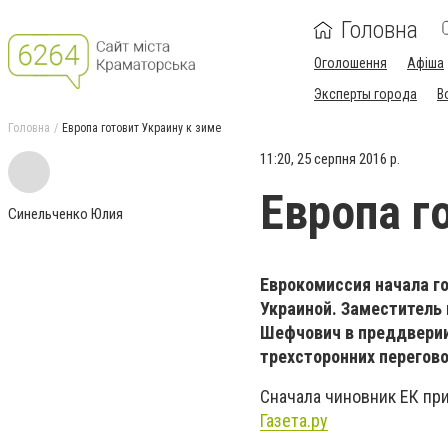
Головна
Оголошення
Афіша
Эксперты города
В
Головна
Европа готовит Украину к зиме
11:20, 25 серпня 2016 р.
Европа г
Синельченко Юлия
Еврокомиссия начала го
Украиной. Заместитель
Шефчович в преддверии
трехсторонних перегово
Сначала чиновник ЕК при
Газета.ру