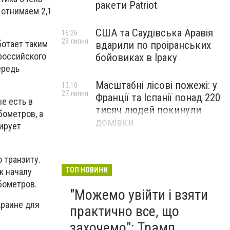
ракети Patriot
 отнимаем 2,1
США та Саудівська Аравія
16:26
29 липня
ботает таким
вдарили по проіранських
 российского
бойовиках в Іраку
ередь
Масштабні лісові пожежі: у
13:10
27 липня
Франції та Іспанії понад 220
е есть в
тисяч людей покинули
бометров, а
домівки
тирует
 транзиту.
ТОП НОВИНИ
к началу
убометров.
"Можемо увійти і взяти
краине для
практично все, що
захочемо": Трамп