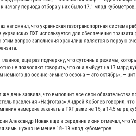
 к началу периода отбора у них было 17,1 млрд кубометров,
а» напомнил, что украинская газотранспортная система ра
из украинских ПХГ используется для обеспечения транзита
и с этим вопрос заполнения хранилищ является в первую оч
анзита.
 главное, еще раз подчеркну, что суточные режимы, которы
тно не позволяют говорить, что они выйдут на 17 млрд ку
 немного до осенне-зимнего сезона — это октябрь», — ци
т же день заявила, что выполнит все свои обязательства по
тель правления «Нафтогаза» Андрей Коболев говорил, что 
мпания намерена закачать в ПХГ даже не 15, а 14,5 млрд к
сии Александр Новак еще в середине июня отмечал, что У
я зимы нужно не менее 18–19 млрд кубометров.