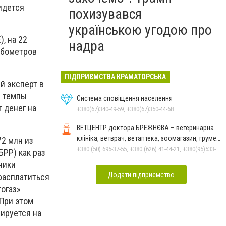
ридется
похизувався
українською угодою про
, на 22
надра
кубометров
ПІДПРИЄМСТВА КРАМАТОРСЬКА
й эксперт в
И темпы
Система сповіщення населення
т денег на
+380(67)340-49-59, +380(67)350-44-68
ВЕТЦЕНТР доктора БРЕЖНЄВА – ветеринарна
клініка, ветврач, ветаптека, зоомагазин, грумер,
72 млн из
стрижки.
+380 (50) 695-37-55, +380 (626) 41-44-21, +380(95)533-90-03
БРР) как раз
ники
Додати підприємство
 расплатиться
огаз»
 При этом
зируется на