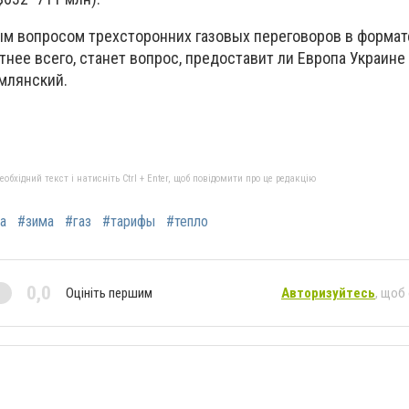
ым вопросом трехсторонних газовых переговоров в формат
тнее всего, станет вопрос, предоставит ли Европа Украине
емлянский.
бхідний текст і натисніть Ctrl + Enter, щоб повідомити про це редакцію
а
#зима
#газ
#тарифы
#тепло
0,0
Оцініть першим
Авторизуйтесь
, щоб