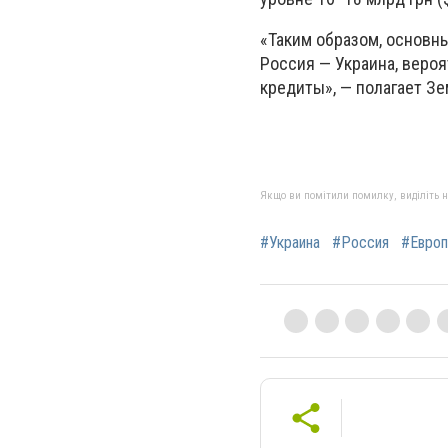
«Таким образом, основн
Россия — Украина, вероя
кредиты», — полагает З
Якщо ви помітили помилку, виділіть нео
#Украина
#Россия
#Европ