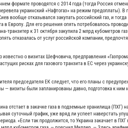
ннем формате проводятся с 2014 года (тогда Россия отмен
перевела украинский «Нафтогаз» на режим предоплаты). В
Киев вообще отказывался закупать российский газ, и тогда
та в Европу. Для его решения опять потребовалось провод
ана-транзитер к 31 октября закупила 2 млрд кубометров газ
 опять отказалась от услуг российской компании, предпочт
ало известно о визитах Шефчовича, предправления «Газпром
стущих рисках для газового транзита в ЕС через украинс
тителя председателя ЕК следует, что его планы с предупр
ны — визиты были запланированы давно, подготовка к ним 
ина отстает в закачке газа в подземные хранилища (ПХГ) на
ывая суточный график, уже вряд ли успеет наверстать упу
ериода. «Если так продолжится, то Украина закачает в ПХГ 
 млрд кубометров газа, — пояснил Миллер. — Здесь арифм