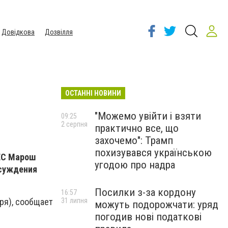
Довідкова
Дозвілля
ОСТАННІ НОВИНИ
"Можемо увійти і взяти
09:25
2 серпня
практично все, що
захочемо": Трамп
похизувався українською
 ЕС Марош
угодою про надра
бсуждения
Посилки з-за кордону
16:57
31 липня
бря), сообщает
можуть подорожчати: уряд
погодив нові податкові