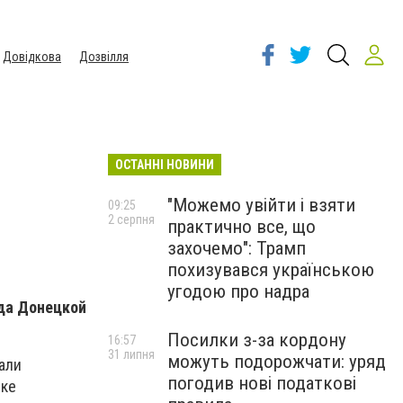
Довідкова
Дозвілля
ОСТАННІ НОВИНИ
"Можемо увійти і взяти
09:25
2 серпня
практично все, що
захочемо": Трамп
похизувався українською
угодою про надра
ода Донецкой
Посилки з-за кордону
16:57
31 липня
можуть подорожчати: уряд
али
погодив нові податкові
вке