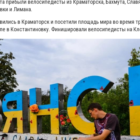
рта прибыли велосипедисты из Краматорска, Бахмута, Славя
вки и Лимана.
вились в Краматорск и посетили площадь мира во время т
сле в Константиновку. Финишировали велосипедисты на Кл