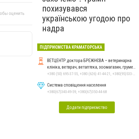
похизувався
тобы оценить
українською угодою про
надра
ПІДПРИЄМСТВА КРАМАТОРСЬКА
ВЕТЦЕНТР доктора БРЕЖНЄВА – ветеринарна
клініка, ветврач, ветаптека, зоомагазин, грумер,
стрижки.
+380 (50) 695-37-55, +380 (626) 41-44-21, +380(95)533-90-03
Система сповіщення населення
+380(67)340-49-59, +380(67)350-44-68
Додати підприємство