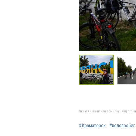
Якщо ви помітили помилку, виділіть нео
#Краматорск
#велопробег