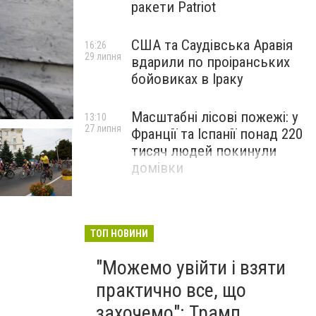
ракети Patriot
США та Саудівська Аравія
16:26
29 липня
вдарили по проіранських
бойовиках в Іраку
Масштабні лісові пожежі: у
13:10
27 липня
Франції та Іспанії понад 220
тисяч людей покинули
домівки
ТОП НОВИНИ
"Можемо увійти і взяти
практично все, що
захочемо": Трамп