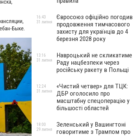
правила
нска,
Євросоюз офіційно погодив
16:43
рансляции,
31 липня
продовження тимчасового
ебан-Быке.
захисту для українців до 4
березня 2028 року
Навроцький не скликатиме
13:16
31 липня
Раду нацбезпеки через
російську ракету в Польщі
«Чистий четвер» для ТЦК:
12:24
31 липня
ДБР оголосило про
масштабну спецоперацію у
більшості областей
Зеленський у Вашингтоні
18:00
29 липня
говоритиме з Трампом про