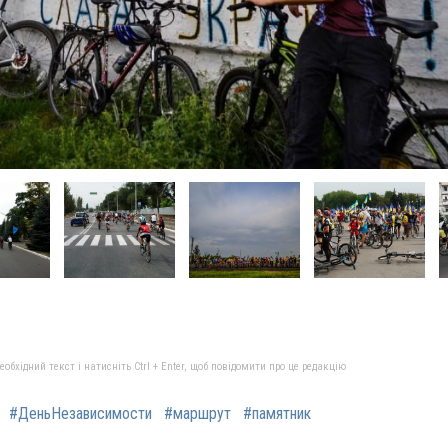
бхідний текст і натисніть Ctrl + Enter, щоб повідомити про це редакцію
#ДеньНезависимости
#маршрут
#памятник