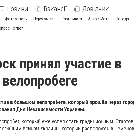
Новини
Вакансії
Довідник
Фотоотчеты
Нерухомість
Карта міста
Авто / Мото
Погода
опрос - ответ
ск принял участие в
 велопробеге
стие в большом велопробеге, который прошёл через гор
нования Дня Независимости Украины.
лопробег, который уже успел стать традиционным. Стартов
 погибшим воинам Украины, который расположен в Семено