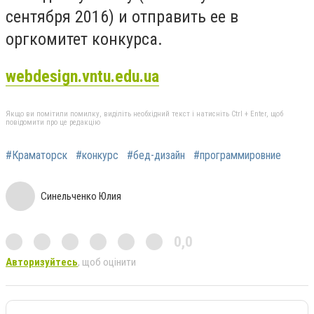
сентября 2016) и отправить ее в
оргкомитет конкурса.
webdesign.vntu.edu.ua
Якщо ви помітили помилку, виділіть необхідний текст і натисніть Ctrl + Enter, щоб
повідомити про це редакцію
#Краматорск
#конкурс
#бед-дизайн
#программировние
Синельченко Юлия
0,0
Авторизуйтесь
, щоб оцінити