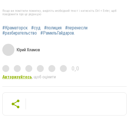
Якщо ви помітили помилку, виділіть необхідний текст і натисніть Ctrl + Enter, щоб
повідомити про це редакцію
#Краматорск
#суд
#полиция
#перенесли
#разбирательство
#РамильГайдаров.
Юрий Хламов
0,0
Авторизуйтесь
, щоб оцінити