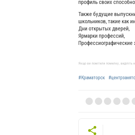
профиль своих способно
Также будущие выпускни
школьников, такие как 
Дни открытых дверей,
Ярмарки профессий,
Профессиографические э
Якщо ви помітили помилку, виділіть нео
#Краматорск
#центрзанят