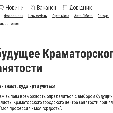
Новини
Вакансії
Довідник
Фотоотчеты
Нерухомість
Карта міста
Авто / Мото
Погода
опрос - ответ
будущее Краматорско
анятости
и знают, куда идти учиться
ам выпала возможность определиться с выбором будущих
алисты Краматорского городского центра занятости принял
Моя профессия - моя гордость".