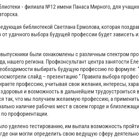
блиотеки - филиала №12 имени Панаса Мирного, для учащих
аторска.
ведующая библиотекой Светлана Ермолова, которая поздра
то от удачного выбора будущей профессии будет зависеть 
 выпускники были ознакомлены с различным спектром пр
да, нашего региона. Профконсультант центра занятости Ел
необходимости выбирать будущую профессию по формуле: "
просмотрели слайд – презентацию " Правила выбора професс
ираете профессию, учитывая свои желания, интересы, хара
 здоровья и возможность в дальнейшем трудоустроиться 
ся так, что мы получаем желаемую профессию, а применит
чально наличие рабочих мест в своем городе и близлежащих
 по профориентации.
ло уделено тестированию, им выпала возможность пройти
, где они могли определить свою ведущую сферу деятельно