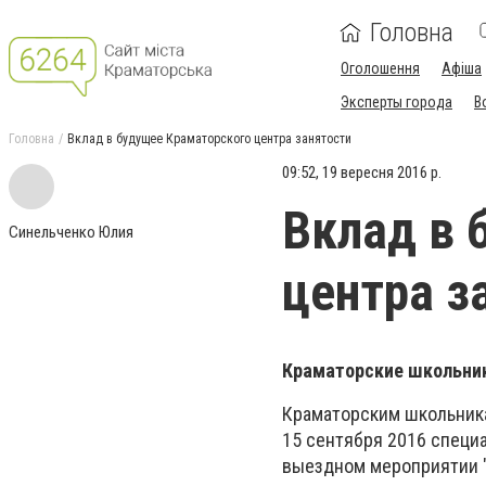
Головна
Оголошення
Афіша
Эксперты города
В
Головна
Вклад в будущее Краматорского центра занятости
09:52, 19 вересня 2016 р.
Вклад в 
Синельченко Юлия
центра з
Краматорские школьник
Краматорским школьник
15 сентября 2016 специ
выездном мероприятии "