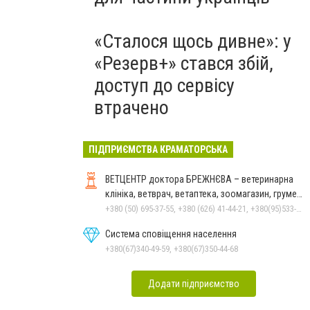
«Сталося щось дивне»: у
«Резерв+» стався збій,
доступ до сервісу
втрачено
ПІДПРИЄМСТВА КРАМАТОРСЬКА
ВЕТЦЕНТР доктора БРЕЖНЄВА – ветеринарна
клініка, ветврач, ветаптека, зоомагазин, грумер,
стрижки.
+380 (50) 695-37-55, +380 (626) 41-44-21, +380(95)533-90-03
Система сповіщення населення
+380(67)340-49-59, +380(67)350-44-68
Додати підприємство