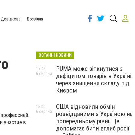
Довідкова
Дозвілля
ОСТАННІ НОВИНИ
го
PUMA може зіткнутися з
17:46
6 серпня
дефіцитом товарів в Україні
через знищення складу під
Києвом
США відновили обмін
15:00
6 серпня
розвідданими з Україною на
 профессией.
попередньому рівні. Це
и участие в
допомагає бити вглиб росії