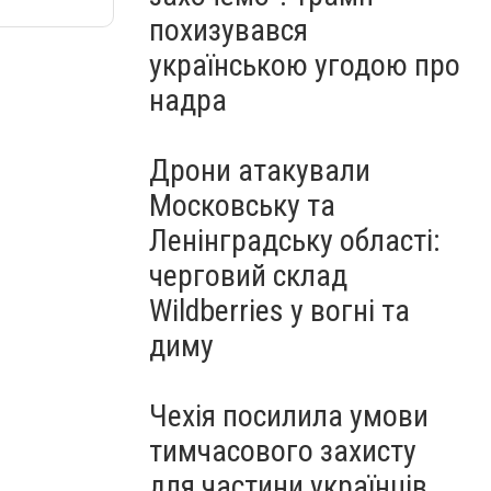
похизувався
українською угодою про
надра
Дрони атакували
Московську та
Ленінградську області:
черговий склад
Wildberries у вогні та
диму
Чехія посилила умови
тимчасового захисту
для частини українців