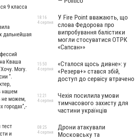
— Politico
ся 9 класса
У Fire Point вважають, що
18:16
4 серпня
слова Федорова про
вила
випробування балістики
их дальнейшая
могли стосуватися ОТРК
«Сапсан»»
офессий
ена Кваша
«Сталося щось дивне»: у
15:50
Хочу. Могу.
4 серпня
«Резерв+» стався збій,
ии ".
доступ до сервісу втрачено
ктер,
в нашем
Чехія посилила умови
12:21
ь не можем,
4 серпня
тимчасового захисту для
 городах",-
частини українців
 тест
Дрони атакували
08:25
4 серпня
сти и
Московську та