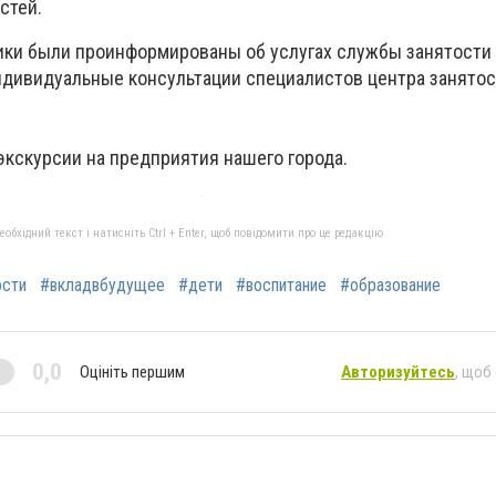
стей.
ки были проинформированы об услугах службы занятости
индивидуальные консультации специалистов центра занятос
кскурсии на предприятия нашего города.
бхідний текст і натисніть Ctrl + Enter, щоб повідомити про це редакцію
ости
#вкладвбудущее
#дети
#воспитание
#образование
0,0
Оцініть першим
Авторизуйтесь
, щоб