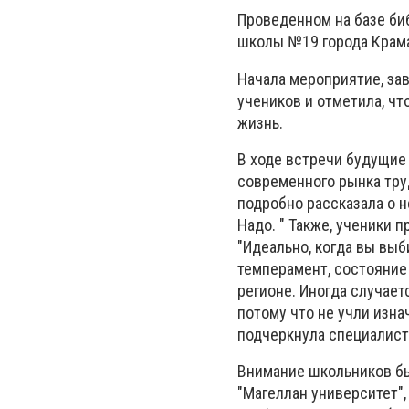
Проведенном на базе би
школы №19 города Крам
Начала мероприятие, за
учеников и отметила, ч
жизнь.
В ходе встречи будущие
современного рынка тру
подробно рассказала о 
Надо. " Также, ученики 
"Идеально, когда вы выб
темперамент, состояние
регионе. Иногда случает
потому что не учли изна
подчеркнула специалист
Внимание школьников бы
"Магеллан университет"