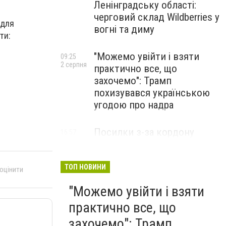
Ленінградську області:
черговий склад Wildberries у
 для
вогні та диму
ти:
"Можемо увійти і взяти
09:25
2 серпня
практично все, що
захочемо": Трамп
похизувався українською
угодою про надра
Посилки з-за кордону
16:57
31 липня
можуть подорожчати: уряд
погодив нові податкові
правила
ТОП НОВИНИ
 оцінити
"Можемо увійти і взяти
практично все, що
захочемо": Трамп