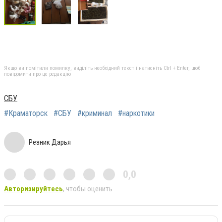
Якщо ви помітили помилку, виділіть необхідний текст і натисніть Ctrl + Enter, щоб
повідомити про це редакцію
СБУ
#Краматорск
#СБУ
#криминал
#наркотики
Резник Дарья
0,0
Авторизируйтесь
, чтобы оценить