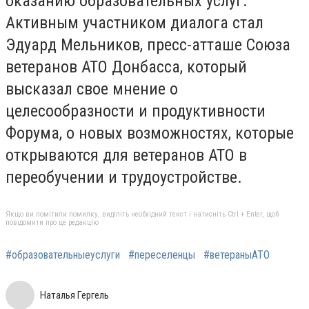
оказанию образовательных услуг.
Активным участником диалога стал
Эдуард Мельников, пресс-атташе Союза
ветеранов АТО Донбасса, который
высказал свое мнение о
целесообразности и продуктивности
Форума, о новых возможностях, которые
открываются для ветеранов АТО в
переобучении и трудоустройстве.
Якщо ви помітили помилку, виділіть необхідний текст і натисніть Ctrl + Enter, щоб
повідомити про це редакцію
#образовательныеуслуги
#переселенцы
#ветераныАТО
Наталья Гергель