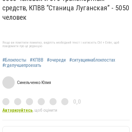
средств, КПВВ “Станица Луганская” - 5050
человек
Якщо ви помітили помилку, виділіть необхідний текст і натисніть Ctrl + Enter, щоб
повідомити про це редакцію
#Блокпосты
#КПВВ
#очереди
#ситуациянаблокпостах
#гделучшепроехать
Синельченко Юлия
0,0
Авторизуйтесь
, щоб оцінити