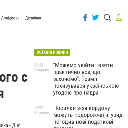
Довідкова
Дозвілля
ОСТАННІ НОВИНИ
"Можемо увійти і взяти
09:25
2 серпня
практично все, що
ого с
захочемо": Трамп
похизувався українською
я
угодою про надра
Посилки з-за кордону
16:57
31 липня
можуть подорожчати: уряд
погодив нові податкові
ика - Дня