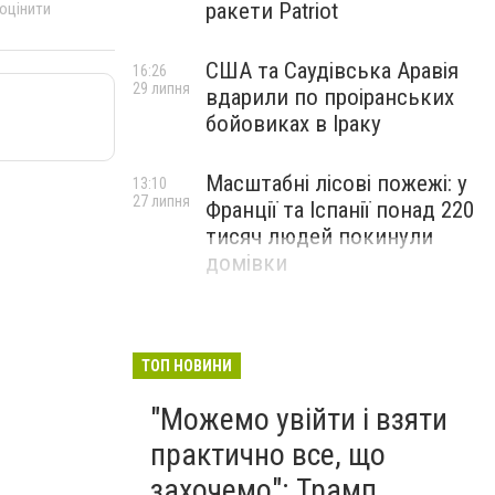
ракети Patriot
 оцінити
США та Саудівська Аравія
16:26
29 липня
вдарили по проіранських
бойовиках в Іраку
Масштабні лісові пожежі: у
13:10
27 липня
Франції та Іспанії понад 220
тисяч людей покинули
домівки
ТОП НОВИНИ
"Можемо увійти і взяти
практично все, що
захочемо": Трамп