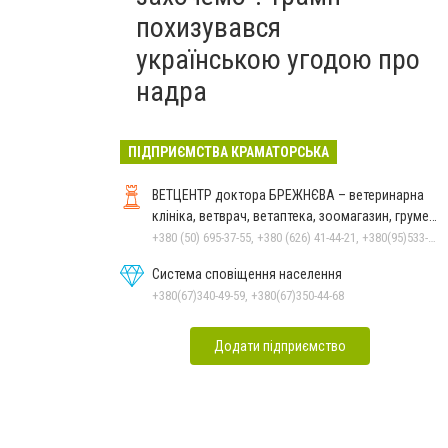
похизувався
українською угодою про
надра
ПІДПРИЄМСТВА КРАМАТОРСЬКА
ВЕТЦЕНТР доктора БРЕЖНЄВА – ветеринарна
клініка, ветврач, ветаптека, зоомагазин, грумер,
стрижки.
+380 (50) 695-37-55, +380 (626) 41-44-21, +380(95)533-90-03
Система сповіщення населення
+380(67)340-49-59, +380(67)350-44-68
Додати підприємство