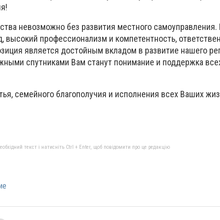
я!
ства невозможно без развития местного самоуправления.
, высокий профессионализм и компетентность, ответствен
озиция является достойным вкладом в развитие нашего ре
жными спутниками Вам станут понимание и поддержка все
.
стья, семейного благополучия и исполнения всех Ваших жи
бхідний текст і натисніть Ctrl + Enter, щоб повідомити про це редакцію
ие