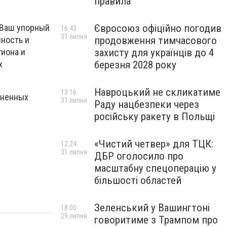
правила
Євросоюз офіційно погодив
Ваш упорный
16:43
31 липня
продовження тимчасового
ность и
захисту для українців до 4
гиона и
березня 2028 року
х
Навроцький не скликатиме
13:16
зненных
31 липня
Раду нацбезпеки через
російську ракету в Польщі
«Чистий четвер» для ТЦК:
12:24
31 липня
ДБР оголосило про
масштабну спецоперацію у
більшості областей
Зеленський у Вашингтоні
18:00
29 липня
говоритиме з Трампом про