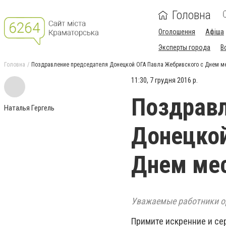
Головна
Оголошення
Афіша
Эксперты города
В
Головна
Поздравление председателя Донецкой ОГА Павла Жебривского с Днем м
11:30, 7 грудня 2016 р.
Поздравл
Наталья Гергель
Донецкой
Днем мес
Уважаемые работники о
Примите искренние и се