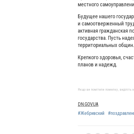
местного самоуправлени
Будущее нашего государ
и самоотверженный труд
активная гражданская п
государства.
Пусть наде
территориальных общин
Крепкого здоровья, сча
планов и надежд.
Якщо ви помітили помилку, виділіть нео
DN.GOV.UA
#Жебривский
#поздравлен