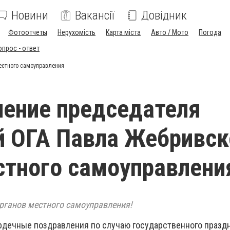
Новини
Вакансії
Довідник
Фотоотчеты
Нерухомість
Карта міста
Авто / Мото
Погода
опрос - ответ
естного самоуправления
ение председателя
 ОГА Павла Жебривск
тного самоуправлени
рганов местного самоуправления!
рдечные поздравления по случаю государственного праздн