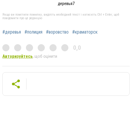
деревья7
Якщо ви помітили помилку, виділіть необхідний текст і натисніть Ctrl + Enter, щоб
повідомити про це редакцію
#деревья
#полиция
#воровство
#краматорск
0,0
Авторизуйтесь
, щоб оцінити