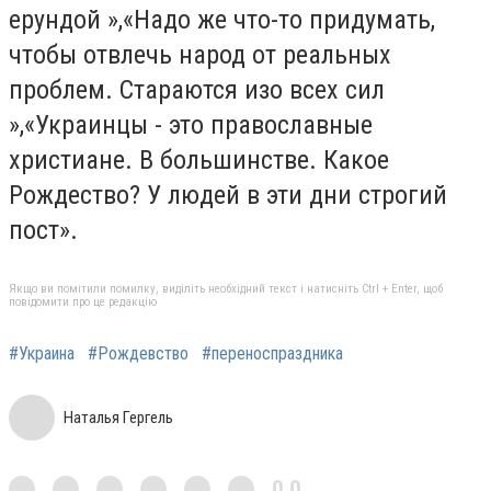
ерундой »,«Надо же что-то придумать,
чтобы отвлечь народ от реальных
проблем. Стараются изо всех сил
»,«Украинцы - это православные
христиане. В большинстве. Какое
Рождество? У людей в эти дни строгий
пост».
Якщо ви помітили помилку, виділіть необхідний текст і натисніть Ctrl + Enter, щоб
повідомити про це редакцію
#Украина
#Рождевство
#переноспраздника
Наталья Гергель
0,0