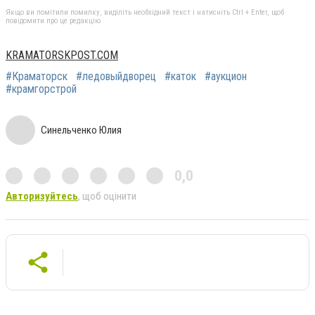
Якщо ви помітили помилку, виділіть необхідний текст і натисніть Ctrl + Enter, щоб
повідомити про це редакцію
KRAMATORSKPOST.COM
#Краматорск
#ледовыйдворец
#каток
#аукцион
#крамгорстрой
Синельченко Юлия
0,0
Авторизуйтесь
, щоб оцінити