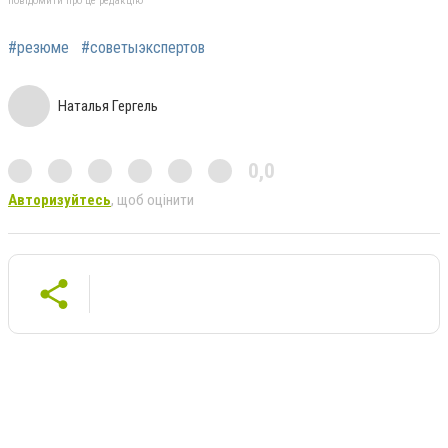
повідомити про це редакцію
#резюме
#советыэкспертов
Наталья Гергель
0,0
Авторизуйтесь
, щоб оцінити