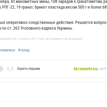
ибра, 43 минометных мины, 108 зарядов к гранатометам, 
 РПГ-22, 19 гранат, брикет пластида весом 500 г и более 6
ые оперативно-следственные действия. Решается вопрос
 по ст. 263 Уголовного кодекса Украины.
бхідний текст і натисніть Ctrl + Enter, щоб повідомити про це редакцію
оеприпасы
#склад
0,0
Оцініть першим
Авторизуйтесь
, щоб