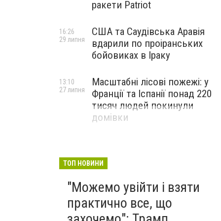
ракети Patriot
США та Саудівська Аравія
16:26
29 липня
вдарили по проіранських
бойовиках в Іраку
Масштабні лісові пожежі: у
13:10
27 липня
Франції та Іспанії понад 220
тисяч людей покинули
домівки
ТОП НОВИНИ
"Можемо увійти і взяти
практично все, що
захочемо": Трамп