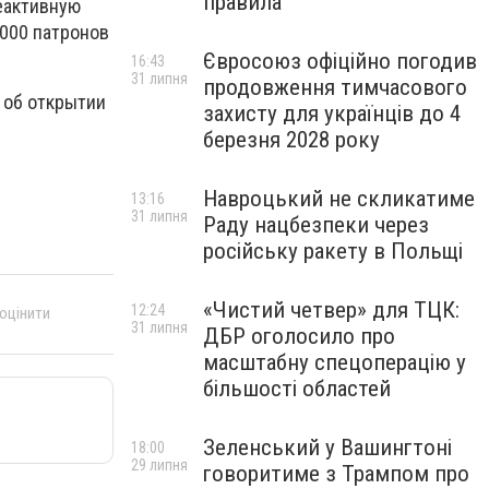
правила
реактивную
8000 патронов
Євросоюз офіційно погодив
16:43
31 липня
продовження тимчасового
 об открытии
захисту для українців до 4
березня 2028 року
Навроцький не скликатиме
13:16
31 липня
Раду нацбезпеки через
російську ракету в Польщі
«Чистий четвер» для ТЦК:
12:24
 оцінити
31 липня
ДБР оголосило про
масштабну спецоперацію у
більшості областей
Зеленський у Вашингтоні
18:00
29 липня
говоритиме з Трампом про