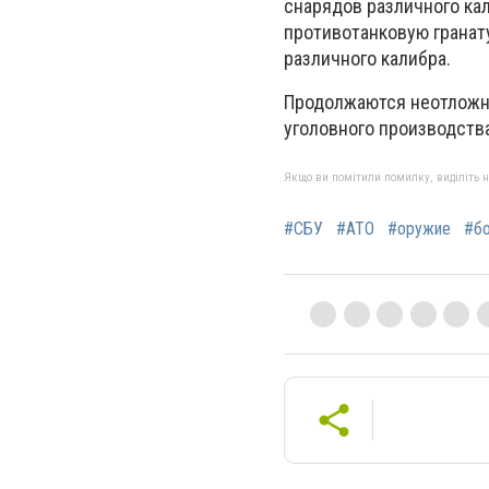
снарядов различного кал
противотанковую гранату
различного калибра.
Продолжаются неотложн
уголовного производства
Якщо ви помітили помилку, виділіть нео
#СБУ
#АТО
#оружие
#б