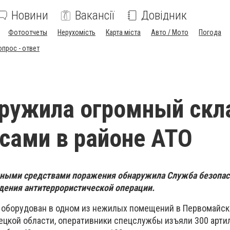
Новини
Вакансії
Довідник
Фотоотчеты
Нерухомість
Карта міста
Авто / Мото
Погода
опрос - ответ
ружила огромный скл
сами в районе АТО
нными средствами поражения обнаружила Служба безопас
дения антитеррористической операции.
л оборудован в одном из нежилых помещений в Первомайс
ецкой области, оперативники спецслужбы изъяли 300 арти