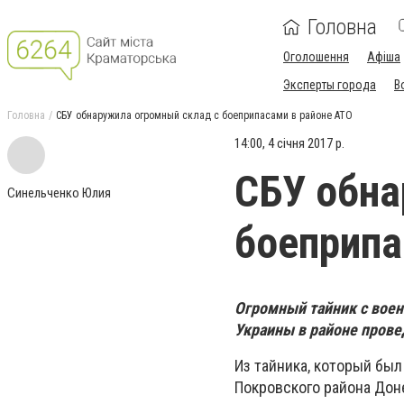
Головна
Оголошення
Афіша
Эксперты города
В
Головна
СБУ обнаружила огромный склад с боеприпасами в районе АТО
14:00, 4 січня 2017 р.
СБУ обна
Синельченко Юлия
боеприпа
Огромный тайник с вое
Украины в районе прове
Из тайника, который бы
Покровского района Дон