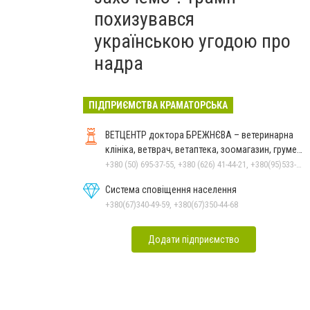
похизувався
українською угодою про
надра
ПІДПРИЄМСТВА КРАМАТОРСЬКА
ВЕТЦЕНТР доктора БРЕЖНЄВА – ветеринарна
клініка, ветврач, ветаптека, зоомагазин, грумер,
стрижки.
+380 (50) 695-37-55, +380 (626) 41-44-21, +380(95)533-90-03
Система сповіщення населення
+380(67)340-49-59, +380(67)350-44-68
Додати підприємство