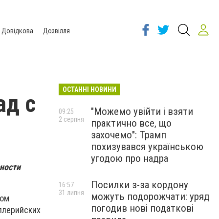
Довідкова
Дозвілля
ОСТАННІ НОВИНИ
ад с
"Можемо увійти і взяти
09:25
2 серпня
практично все, що
захочемо": Трамп
похизувався українською
угодою про надра
ности
Посилки з-за кордону
16:57
31 липня
можуть подорожчати: уряд
ком
погодив нові податкові
ллерийских