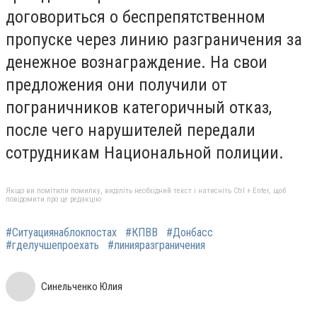
договориться о беспрепятственном
пропуске через линию разграничения за
денежное вознаграждение. На свои
предложения они получили от
пограничников категоричный отказ,
после чего нарушителей передали
сотрудникам Национальной полиции.
Якщо ви помітили помилку, виділіть необхідний текст і натисніть Ctrl + Enter, щоб
повідомити про це редакцію
#Ситуациянаблокпостах
#КПВВ
#Донбасс
#гделучшепроехать
#линияразграничения
Синельченко Юлия