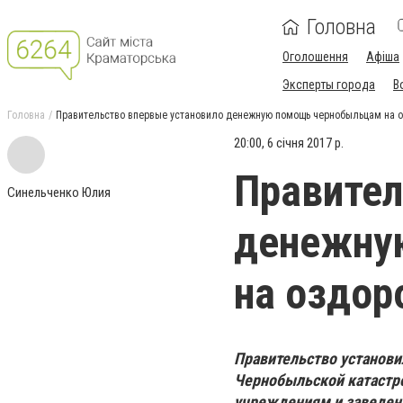
Головна
Оголошення
Афіша
Эксперты города
В
Головна
Правительство впервые установило денежную помощь чернобыльцам на 
20:00, 6 січня 2017 р.
Правител
Синельченко Юлия
денежну
на оздор
Правительство установ
Чернобыльской катастр
учреждениям и заведен