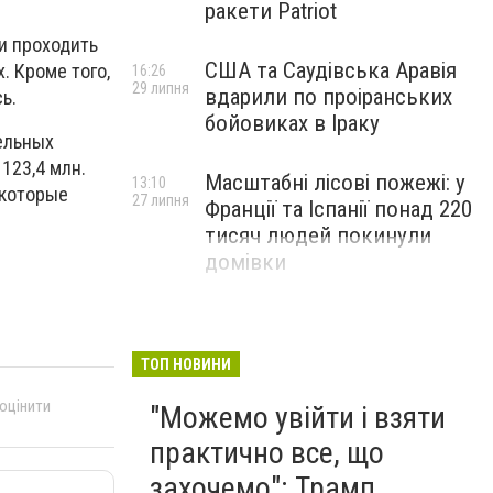
ракети Patriot
и проходить
США та Саудівська Аравія
. Кроме того,
16:26
29 липня
вдарили по проіранських
ь.
бойовиках в Іраку
ельных
123,4 млн.
Масштабні лісові пожежі: у
13:10
 которые
27 липня
Франції та Іспанії понад 220
тисяч людей покинули
домівки
ТОП НОВИНИ
 оцінити
"Можемо увійти і взяти
практично все, що
захочемо": Трамп