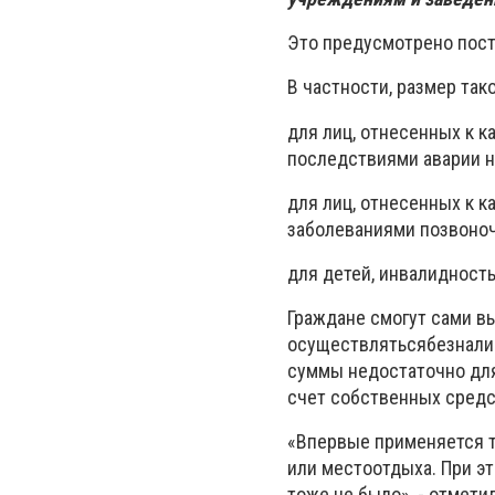
Это предусмотрено пост
В частности, размер так
для лиц, отнесенных к к
последствиями аварии на
для лиц, отнесенных к к
заболеваниями позвоночн
для детей, инвалидность
Граждане смогут сами в
осуществлятьсябезналич
суммы недостаточно для
счет собственных средс
«Впервые применяется т
или местоотдыха. При э
тоже не было», - отмет