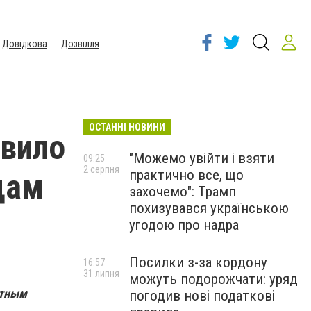
Довідкова
Дозвілля
ОСТАННІ НОВИНИ
овило
"Можемо увійти і взяти
09:25
2 серпня
практично все, що
цам
захочемо": Трамп
похизувався українською
угодою про надра
Посилки з-за кордону
16:57
31 липня
можуть подорожчати: уряд
ртным
погодив нові податкові