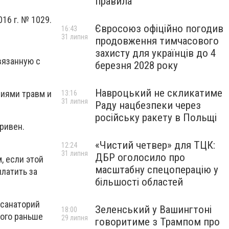
правила
16 г. № 1029.
Євросоюз офіційно погодив
16:43
31 липня
продовження тимчасового
захисту для українців до 4
вязанную с
березня 2028 року
Навроцький не скликатиме
виями травм и
13:16
31 липня
Раду нацбезпеки через
російську ракету в Польщі
ривен.
«Чистий четвер» для ТЦК:
12:24
31 липня
ДБР оголосило про
, если этой
масштабну спецоперацію у
латить за
більшості областей
 санаторий
Зеленський у Вашингтоні
18:00
кого раньше
29 липня
говоритиме з Трампом про