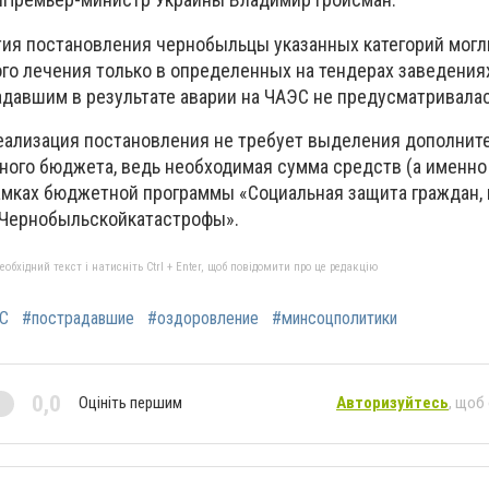
тия постановления чернобыльцы указанных категорий могл
го лечения только в определенных на тендерах заведениях
авшим в результате аварии на ЧАЭС не предусматривалас
реализация постановления не требует выделения дополнит
ного бюджета, ведь необходимая сумма средств (а именно 
рамках бюджетной программы «Социальная защита граждан,
 Чернобыльскойкатастрофы».
бхідний текст і натисніть Ctrl + Enter, щоб повідомити про це редакцію
ЭС
#пострадавшие
#оздоровление
#минсоцполитики
0,0
Оцініть першим
Авторизуйтесь
, щоб