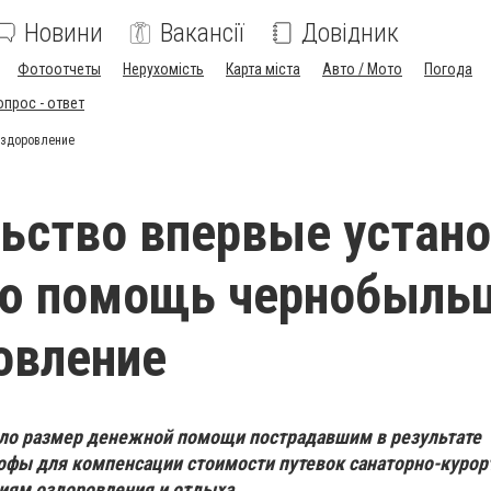
Новини
Вакансії
Довідник
Фотоотчеты
Нерухомість
Карта міста
Авто / Мото
Погода
опрос - ответ
оздоровление
ьство впервые устан
ю помощь чернобыль
овление
ило размер денежной помощи пострадавшим в результате
офы для компенсации стоимости путевок санаторно-куро
иям оздоровления и отдыха.