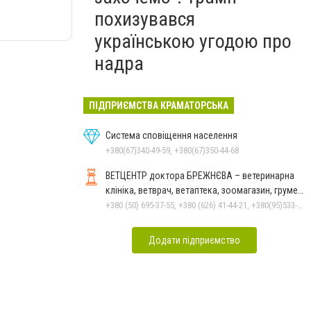
похизувався
українською угодою про
надра
ПІДПРИЄМСТВА КРАМАТОРСЬКА
Система сповіщення населення
+380(67)340-49-59, +380(67)350-44-68
ВЕТЦЕНТР доктора БРЕЖНЄВА – ветеринарна
клініка, ветврач, ветаптека, зоомагазин, грумер,
стрижки.
+380 (50) 695-37-55, +380 (626) 41-44-21, +380(95)533-90-03
Додати підприємство