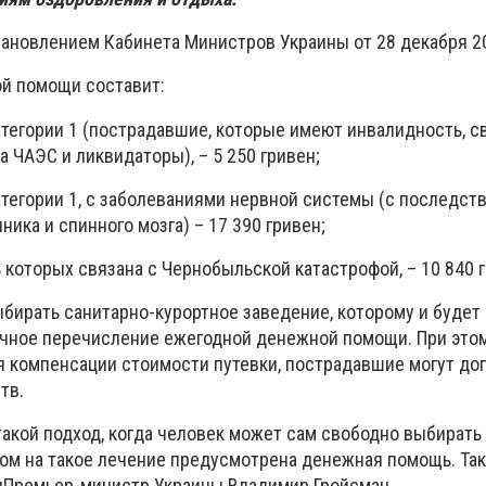
ановлением Кабинета Министров Украины от 28 декабря 20
ой помощи составит:
атегории 1 (пострадавшие, которые имеют инвалидность, с
 ЧАЭС и ликвидаторы), – 5 250 гривен;
атегории 1, с заболеваниями нервной системы (с последст
ика и спинного мозга) – 17 390 гривен;
 которых связана с Чернобыльской катастрофой, – 10 840 г
ыбирать санитарно-курортное заведение, которому и будет
ное перечисление ежегодной денежной помощи. При этом
 компенсации стоимости путевки, пострадавшие могут доп
тв.
акой подход, когда человек может сам свободно выбирать
том на такое лечение предусмотрена денежная помощь. Та
илПремьер-министр Украины Владимир Гройсман.