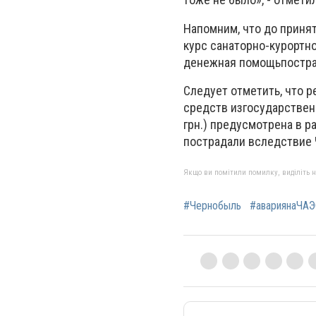
Напомним, что до приня
курс санаторно-курортно
денежная помощьпострад
Следует отметить, что 
средств изгосударствен
грн.) предусмотрена в 
пострадали вследствие
Якщо ви помітили помилку, виділіть нео
#Чернобыль
#авариянаЧА