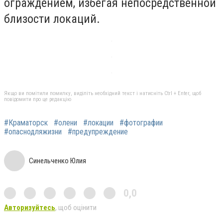
ограждением, избегая непосредственной
близости локаций.
Якщо ви помітили помилку, виділіть необхідний текст і натисніть Ctrl + Enter, щоб
повідомити про це редакцію
#Краматорск
#олени
#локации
#фотографии
#опаснодляжизни
#предупреждение
Синельченко Юлия
0,0
Авторизуйтесь
, щоб оцінити