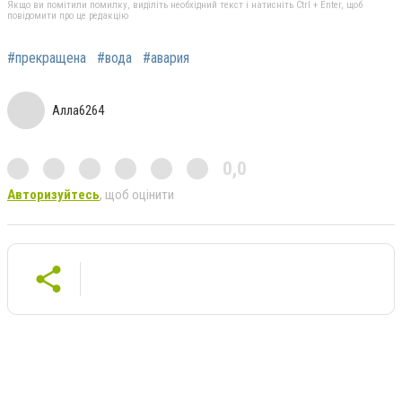
Якщо ви помітили помилку, виділіть необхідний текст і натисніть Ctrl + Enter, щоб
повідомити про це редакцію
#прекращена
#вода
#авария
Алла6264
0,0
Авторизуйтесь
, щоб оцінити