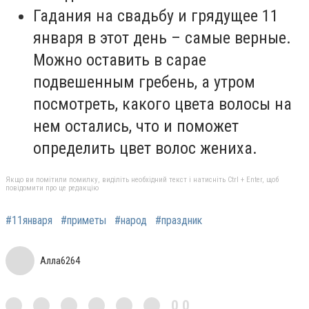
Гадания на свадьбу и грядущее 11
января в этот день – самые верные.
Можно оставить в сарае
подвешенным гребень, а утром
посмотреть, какого цвета волосы на
нем остались, что и поможет
определить цвет волос жениха.
Якщо ви помітили помилку, виділіть необхідний текст і натисніть Ctrl + Enter, щоб
повідомити про це редакцію
#11января
#приметы
#народ
#праздник
Алла6264
0,0