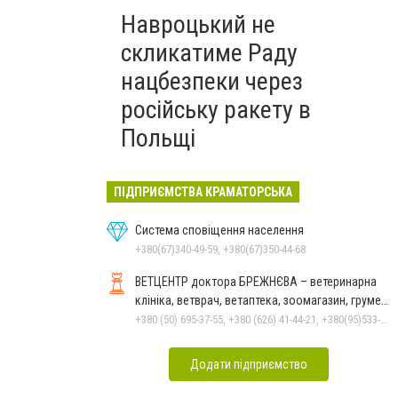
Навроцький не
скликатиме Раду
нацбезпеки через
російську ракету в
Польщі
ПІДПРИЄМСТВА КРАМАТОРСЬКА
Система сповіщення населення
+380(67)340-49-59, +380(67)350-44-68
ВЕТЦЕНТР доктора БРЕЖНЄВА – ветеринарна
клініка, ветврач, ветаптека, зоомагазин, грумер,
стрижки.
+380 (50) 695-37-55, +380 (626) 41-44-21, +380(95)533-90-03
Додати підприємство