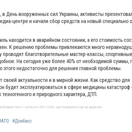
, в День вооруженных сил Украины, активисты презентова
едиа-центре и начали сбор средств на новый специально
ль находится в аварийном состоянии, а его стоимость со
вен. К решению проблемы привлекаются много неравноду
 проводят благотворительные мастер-классы, спортивны
добное. На сегодня уже более 40% от необходимой суммы, 
но этого недостаточно для решения главной проблемы.
 своей актуальности и в мирной жизни. Как средство для
он будет эксплуатироваться в сфере медицины катастроф 
техногенного и природного характера, ДТП.
бхідний текст і натисніть Ctrl + Enter, щоб повідомити про це редакцію
#АТО
#Донбасс