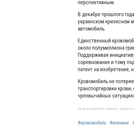
перспективным.
В декабре прошлого года
украинском кризисном м
автомобиль.
Единственный кровомоби
около полумиллиона гри
Поддерживая инициативу
соревнования и тому по
патент на изобретение, 
Кровомобиль не потеряет
транспортировки крови, 
чрезвычайных ситуациях 
Якщо ви помітили помилку, виділіть нео
#кровомобиль
#военные