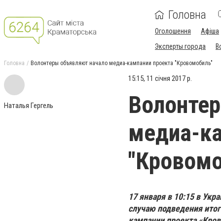
Головна
Оголошення
Афіша
Эксперты города
В
Головна
Волонтеры объявляют начало медиа-кампании проекта "Кровомобиль"
15:15, 11 січня 2017 р.
Волонтер
Наталья Гергель
медиа-ка
"Кровомо
17 января в 10:15 в Ук
случаю подведения итог
кампании проекта «Кро