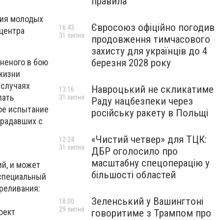
правила
ция молодых
Євросоюз офіційно погодив
16:43
центра
31 липня
продовження тимчасового
захисту для українців до 4
березня 2028 року
аненого в бою
 жизни
 случаях
Навроцький не скликатиме
13:16
лать
31 липня
Раду нацбезпеки через
кое испытание
російську ракету в Польщі
традавших с
«Чистий четвер» для ТЦК:
12:24
31 липня
ДБР оголосило про
масштабну спецоперацію у
й, и может
більшості областей
 специальный
реливания:
Зеленський у Вашингтоні
18:00
29 липня
оект
говоритиме з Трампом про