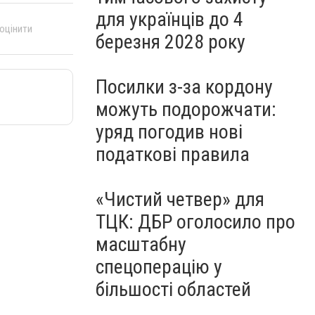
для українців до 4
 оцінити
березня 2028 року
Посилки з-за кордону
можуть подорожчати:
уряд погодив нові
податкові правила
«Чистий четвер» для
ТЦК: ДБР оголосило про
масштабну
спецоперацію у
більшості областей