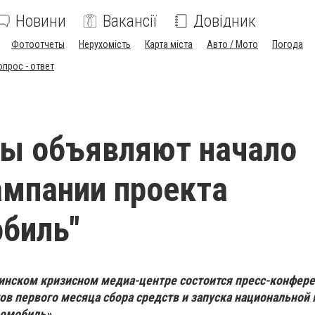
Новини
Вакансії
Довідник
Фотоотчеты
Нерухомість
Карта міста
Авто / Мото
Погода
опрос - ответ
ы объявляют начало
мпании проекта
биль"
раинском кризисном медиа-центре состоится пресс-конфер
ов первого месяца сбора средств и запуска национальной
вомобиль».