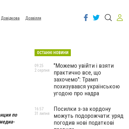
Довідкова
Дозвілля
ОСТАННІ НОВИНИ
"Можемо увійти і взяти
09:25
2 серпня
практично все, що
захочемо": Трамп
похизувався українською
угодою про надра
Посилки з-за кордону
16:57
31 липня
енция по
можуть подорожчати: уряд
 медиа-
погодив нові податкові