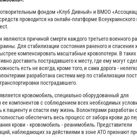
аготворительным фондом «Клуб Дивный» и ВМОО «Ассоциа
средств проводится на онлайн-платформе Всеукраинского 
ect.
и являются причиной смерти каждого третьего военного р
краины. Для стабилизации состояния раненого и спасения
ыстрее компенсировать масштабные кровопотери. В таких
ивно доставить пострадавшего к месту, где ему могут сде
ожность есть не всегда, кроме того, и сама дорога - нелег
олонтерами разработана система мер по стабилизации пос
 транспортировки пострадавшего.
является кровомобиль, специально оборудованный для
и ее компонентов с соблюдением всех необходимых услови
ь к пациенту и спасти ему жизнь. Волонтерами разработан
полностью обеспечить весь процесс от забора крови до пе
ания крови - кровомобиль - реанимобиль. Представители
ций, наблюдающих за действиями в зоне АТО признают пр