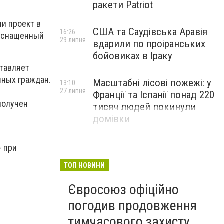
ракети Patriot
ли проект в
США та Саудівська Аравія
16:26
 оснащенный
29 липня
вдарили по проіранських
бойовиках в Іраку
ставляет
шных граждан.
Масштабні лісові пожежі: у
13:10
е
27 липня
Франції та Іспанії понад 220
получен
тисяч людей покинули
домівки
- при
ТОП НОВИНИ
Євросоюз офіційно
погодив продовження
тимчасового захисту