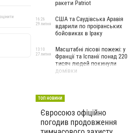
ракети Patriot
 оцінити
США та Саудівська Аравія
16:26
29 липня
вдарили по проіранських
бойовиках в Іраку
Масштабні лісові пожежі: у
13:10
27 липня
Франції та Іспанії понад 220
тисяч людей покинули
домівки
ТОП НОВИНИ
Євросоюз офіційно
погодив продовження
тимчасового захисту