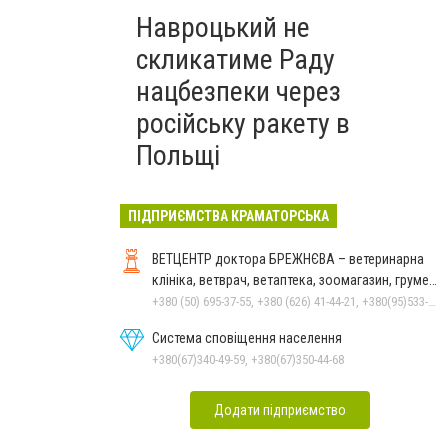
Навроцький не
скликатиме Раду
нацбезпеки через
російську ракету в
Польщі
ПІДПРИЄМСТВА КРАМАТОРСЬКА
ВЕТЦЕНТР доктора БРЕЖНЄВА – ветеринарна
клініка, ветврач, ветаптека, зоомагазин, грумер,
стрижки.
+380 (50) 695-37-55, +380 (626) 41-44-21, +380(95)533-90-03
Система сповіщення населення
+380(67)340-49-59, +380(67)350-44-68
Додати підприємство