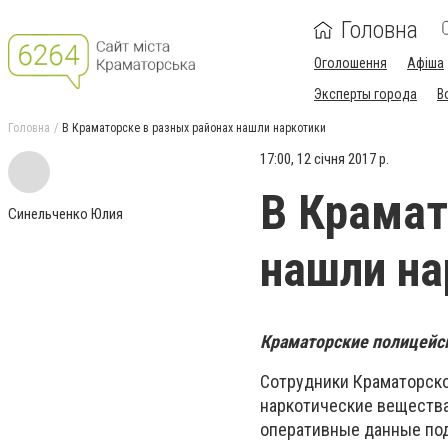
Головна
Оголошення
Афіша
Эксперты города
В
Головна
В Краматорске в разных районах нашли наркотики
17:00, 12 січня 2017 р.
В Крамат
Синельченко Юлия
нашли на
Краматорские полицейск
Сотрудники Краматорско
наркотические вещества
оперативные данные под