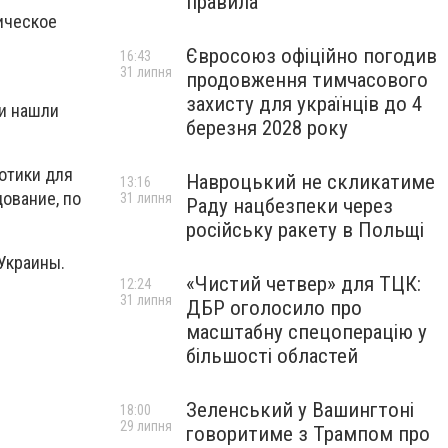
правила
ическое
Євросоюз офіційно погодив
16:43
31 липня
продовження тимчасового
захисту для українців до 4
ли нашли
березня 2028 року
отики для
Навроцький не скликатиме
13:16
ование, по
31 липня
Раду нацбезпеки через
російську ракету в Польщі
 Украины.
«Чистий четвер» для ТЦК:
12:24
31 липня
ДБР оголосило про
масштабну спецоперацію у
більшості областей
Зеленський у Вашингтоні
18:00
29 липня
говоритиме з Трампом про