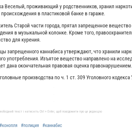
ка Веселый, проживающий у родственников, хранил наркот
 происхождения в пластиковой банке в гараже.
житель Старой части города, прятал запрещенное вещество
дения в музыкальной колонке. Кроме того, правоохраните
ство для курения.
ьцы запрещенного каннабиса утверждают, что хранили нарк
го употребления. Изъятое вещество направлено на исслед
дет дана окончательная правовая оценка правонарушением.
оловные производства по ч. 1 ст. 309 Уголовного кодекса
бхідний текст і натисніть Ctrl + Enter, щоб повідомити про це редакцію
#конопля
#полиция
#каннабис