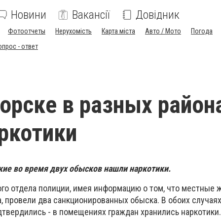
Новини
Вакансії
Довідник
Фотоотчеты
Нерухомість
Карта міста
Авто / Мото
Погода
опрос - ответ
орске в разных район
ркотики
ие во время двух обысков нашли наркотики.
го отдела полиции, имея информацию о том, что местные 
, провели два санкционированных обыска. В обоих случая
твердились - в помещениях граждан хранились наркотики.