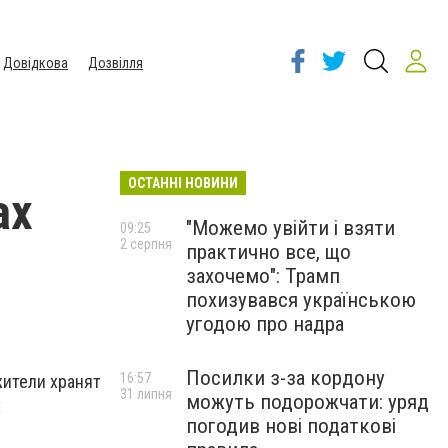
Довідкова
Дозвілля
ОСТАННІ НОВИНИ
ах
"Можемо увійти і взяти
09:25
2 серпня
практично все, що
захочемо": Трамп
похизувався українською
угодою про надра
Посилки з-за кордону
16:57
жители хранят
31 липня
можуть подорожчати: уряд
х
погодив нові податкові