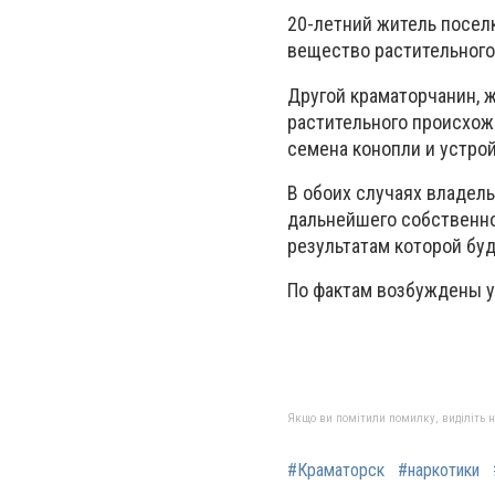
20-летний житель посел
вещество растительного
Другой краматорчанин, 
растительного происхож
семена конопли и устрой
В обоих случаях владел
дальнейшего собственно
результатам которой бу
По фактам возбуждены уг
Якщо ви помітили помилку, виділіть нео
#Краматорск
#наркотики