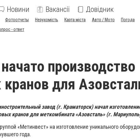
Новини
Вакансії
Довідник
Фотоотчеты
Нерухомість
Карта міста
Авто / Мото
Погода
опрос - ответ
начато производство
 кранов для Азовстал
остроительный завод (г. Краматорск) начал изготовлени
ых кранов для меткомбината «Азовсталь» (г. Мариуполь
группой «Метинвест» на изготовление уникального оборуд
нувшего года.