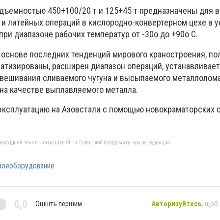
дъемностью 450+100/20 т и 125+45 т предназначены для 
и литейных операций в кислородно-конвертерном цехе в 
ри диапазоне рабочих температур от -30о до +90о С.
основе последних тенденций мирового краностроения, по
атизированы, расширен диапазон операций, устанавливае
вешивания сливаемого чугуна и высыпаемого металлолома
на качестве выплавляемого металла.
эксплуатацию на Азовстали с помощью новокраматорских 
бхідний текст і натисніть Ctrl + Enter, щоб повідомити про це редакцію
воеоборудование
0,0
Оцініть першим
Авторизуйтесь
, щоб