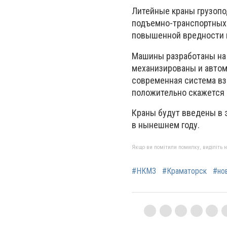
Литейные краны грузопо
подъемно-транспортных 
повышенной вредности п
Машины разработаны на 
механизированы и автом
современная система вз
положительно скажется 
Краны будут введены в 
в нынешнем году.
Якщо ви помітили помилку, виділіть нео
#НКМЗ
#Краматорск
#но