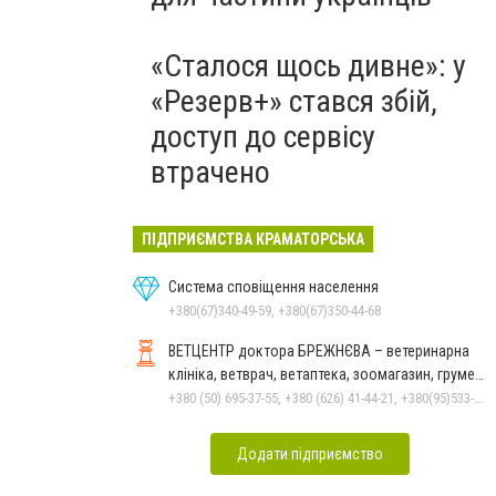
«Сталося щось дивне»: у
«Резерв+» стався збій,
доступ до сервісу
втрачено
ПІДПРИЄМСТВА КРАМАТОРСЬКА
Система сповіщення населення
+380(67)340-49-59, +380(67)350-44-68
ВЕТЦЕНТР доктора БРЕЖНЄВА – ветеринарна
клініка, ветврач, ветаптека, зоомагазин, грумер,
стрижки.
+380 (50) 695-37-55, +380 (626) 41-44-21, +380(95)533-90-03
Додати підприємство