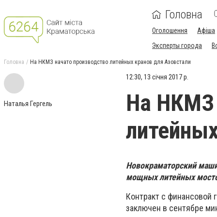
Головна
Оголошення
Афіша
Эксперты города
В
Головна
На НКМЗ начато производство литейных кранов для Азовстали
12:30, 13 січня 2017 р.
На НКМЗ 
Наталья Гергель
литейных
Новокраматорский машин
мощных литейных мостов
Контракт с финансовой 
заключен в сентябре ми