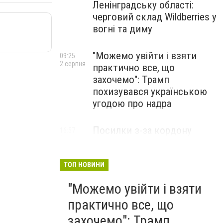
Ленінградську області:
черговий склад Wildberries у
вогні та диму
"Можемо увійти і взяти
09:25
2 серпня
практично все, що
захочемо": Трамп
похизувався українською
угодою про надра
Посилки з-за кордону
16:57
31 липня
можуть подорожчати: уряд
погодив нові податкові
правила
ТОП НОВИНИ
"Можемо увійти і взяти
практично все, що
захочемо": Трамп