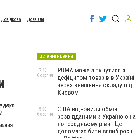
Довідкова
Дозвілля
ОСТАННІ НОВИНИ
PUMA може зіткнутися з
17:46
6 серпня
дефіцитом товарів в Україні
и
через знищення складу під
Києвом
е двух
США відновили обмін
15:00
).
6 серпня
розвідданими з Україною на
попередньому рівні. Це
ования
допомагає бити вглиб росії