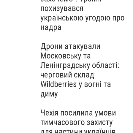
похизувався
українською угодою про
надра
Дрони атакували
Московську та
Ленінградську області:
черговий склад
Wildberries у вогні та
диму
Чехія посилила умови
тимчасового захисту
для частини українців