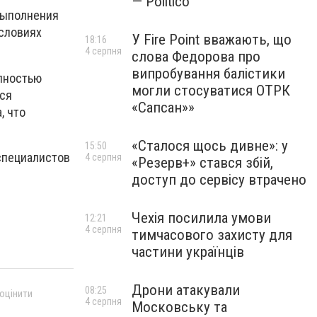
— Politico
выполнения
условиях
У Fire Point вважають, що
18:16
4 серпня
слова Федорова про
випробування балістики
лностью
могли стосуватися ОТРК
тся
«Сапсан»»
, что
«Сталося щось дивне»: у
15:50
специалистов
4 серпня
«Резерв+» стався збій,
доступ до сервісу втрачено
Чехія посилила умови
12:21
4 серпня
тимчасового захисту для
частини українців
Дрони атакували
08:25
 оцінити
4 серпня
Московську та